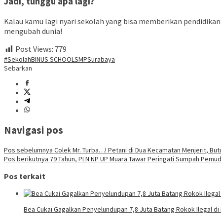
Jadi, tunggu apa lagi?
Kalau kamu lagi nyari sekolah yang bisa memberikan pendidikan 
mengubah dunia!
Post Views:
779
#Sekolah
BINUS SCHOOL
SMP
Surabaya
Sebarkan
Navigasi pos
Pos sebelumnya
Colek Mr. Turba…! Petani di Dua Kecamatan Menjerit, Butu
Pos berikutnya
79 Tahun, PLN NP UP Muara Tawar Peringati Sumpah Pemuda 
Pos terkait
Bea Cukai Gagalkan Penyelundupan 7,8 Juta Batang Rokok Ilegal di