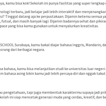
 kamu bisa kok! Sekolah ini punya fasilitas yang super lengkap 
ologi terbaru, jadi belajar jadi lebih interaktif dan menyenangkan
nsi? Tinggal datang aja ke perpustakaan. Dijamin ketemu semua ya
 futsal, dan masih banyak lagi. Dijamin badannya sehat dan pikir
space yang bisa kamu gunakan untuk menyalurkan kreativitas.
SCHOOL Surabaya, kamu bakal diajar bahasa Inggris, Mandarin, d
orang dari berbagai negara.
bahasa, kamu bisa melanjutkan studi ke universitas luar negeri 
m bahasa asing bikin kamu jadi lebih percaya diri dan nggak taku
 pengetahuan, tapi juga membentuk karaktermu supaya jadi pri
olah ini siap mencetak generasi muda yang cerdas, kreatif, dan b