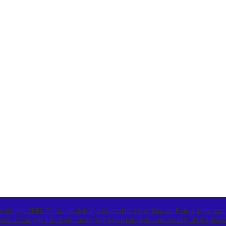
or Hingga SPBU Terdekat
LBH Arya Mandalika Sorot Dugaan Penyalahgunaan
Bawa Semangat Baru Pelayanan yang Lebih Humanis
Jalin Sinergi Media, K