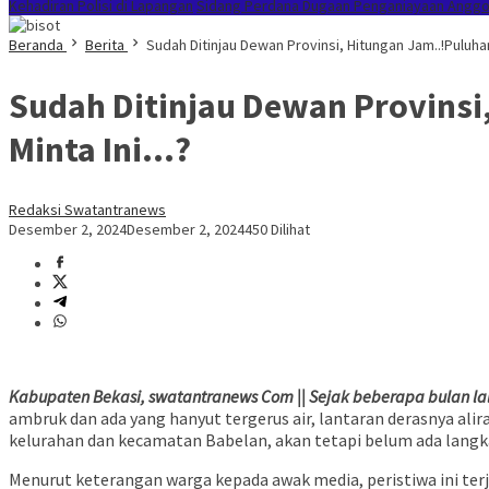
Kehadiran Polisi di Lapangan
Sidang Perdana Dugaan Penganiayaan Anggota
Beranda
Berita
Sudah Ditinjau Dewan Provinsi, Hitungan Jam..!Puluha
Sudah Ditinjau Dewan Provinsi
Minta Ini…?
Redaksi Swatantranews
Desember 2, 2024
Desember 2, 2024
450 Dilihat
Kabupaten Bekasi, swatantranews Com || Sejak beberapa bulan la
ambruk dan ada yang hanyut tergerus air, lantaran derasnya alir
kelurahan dan kecamatan Babelan, akan tetapi belum ada langk
Menurut keterangan warga kepada awak media, peristiwa ini ter