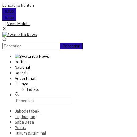
Loncat ke konten
tutup
tutup
Menu Mobile
Pencarian
Berita
Nasional
Daerah
Advertorial
Lainnya
Indeks
Jabodetabek
Lingkungan
Saba Desa
Politik
Hukum & Kriminal