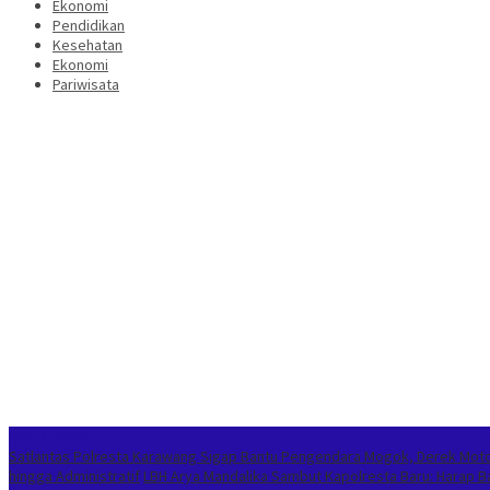
Ekonomi
Pendidikan
Kesehatan
Ekonomi
Pariwisata
Berita Terkini
Satlantas Polresta Karawang Sigap Bantu Pengendara Mogok, Derek Mot
hingga Administratif
LBH Arya Mandalika Sambut Kapolresta Baru: Harap 