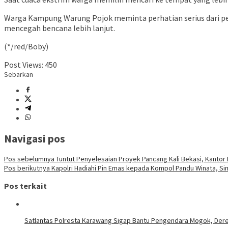
Warga Kampung Warung Pojok meminta perhatian serius dari pe
mencegah bencana lebih lanjut.
(*/red/Boby)
Post Views:
450
Sebarkan
Navigasi pos
Pos sebelumnya
Tuntut Penyelesaian Proyek Pancang Kali Bekasi, Kanto
Pos berikutnya
Kapolri Hadiahi Pin Emas kepada Kompol Pandu Winata, S
Pos terkait
Satlantas Polresta Karawang Sigap Bantu Pengendara Mogok, Der