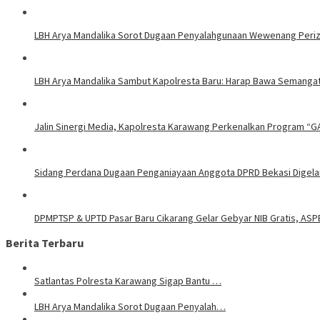
LBH Arya Mandalika Sorot Dugaan Penyalahgunaan Wewenang Perizi
LBH Arya Mandalika Sambut Kapolresta Baru: Harap Bawa Semangat
Jalin Sinergi Media, Kapolresta Karawang Perkenalkan Program “G
Sidang Perdana Dugaan Penganiayaan Anggota DPRD Bekasi Digelar
DPMPTSP & UPTD Pasar Baru Cikarang Gelar Gebyar NIB Gratis, ASP
Berita Terbaru
Satlantas Polresta Karawang Sigap Bantu …
LBH Arya Mandalika Sorot Dugaan Penyalah…