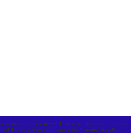
 Wewenang Perizinan Perumahan di Karawang, Berpotensi Sanksi Pidana
apolresta Karawang Perkenalkan Program “GAS Karawang” Tingkatkan