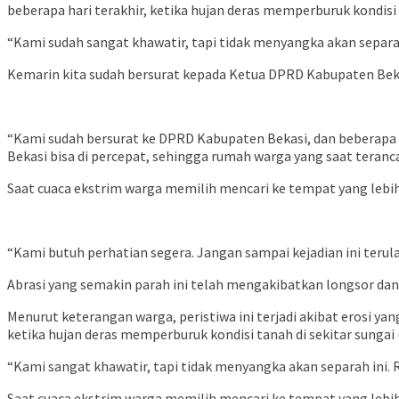
beberapa hari terakhir, ketika hujan deras memperburuk kondisi t
“Kami sudah sangat khawatir, tapi tidak menyangka akan separ
Kemarin kita sudah bersurat kepada Ketua DPRD Kabupaten Bekas
“Kami sudah bersurat ke DPRD Kabupaten Bekasi, dan beberapa w
Bekasi bisa di percepat, sehingga rumah warga yang saat teran
Saat cuaca ekstrim warga memilih mencari ke tempat yang lebi
“Kami butuh perhatian segera. Jangan sampai kejadian ini terul
Abrasi yang semakin parah ini telah mengakibatkan longsor d
Menurut keterangan warga, peristiwa ini terjadi akibat erosi y
ketika hujan deras memperburuk kondisi tanah di sekitar sungai (
“Kami sangat khawatir, tapi tidak menyangka akan separah ini.
Saat cuaca ekstrim warga memilih mencari ke tempat yang lebi