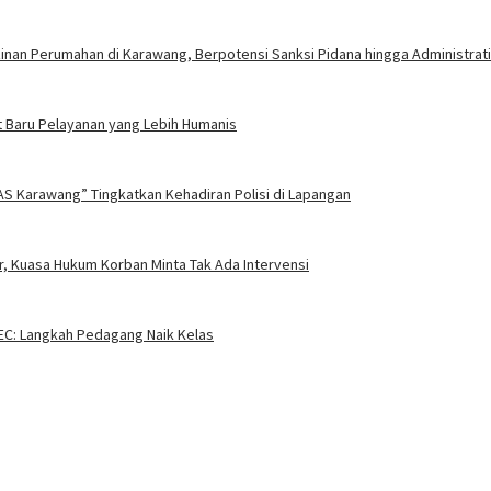
nan Perumahan di Karawang, Berpotensi Sanksi Pidana hingga Administrati
 Baru Pelayanan yang Lebih Humanis
AS Karawang” Tingkatkan Kehadiran Polisi di Lapangan
, Kuasa Hukum Korban Minta Tak Ada Intervensi
EC: Langkah Pedagang Naik Kelas