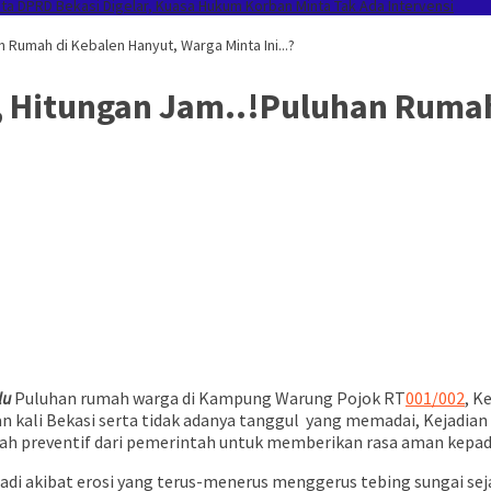
 DPRD Bekasi Digelar, Kuasa Hukum Korban Minta Tak Ada Intervensi
n Rumah di Kebalen Hanyut, Warga Minta Ini...?
, Hitungan Jam..!Puluhan Rumah
lu
Puluhan rumah warga di Kampung Warung Pojok RT
001/002
, K
an kali Bekasi serta tidak adanya tanggul yang memadai, Kejadian
ah preventif dari pemerintah untuk memberikan rasa aman kepada
jadi akibat erosi yang terus-menerus menggerus tebing sungai sej