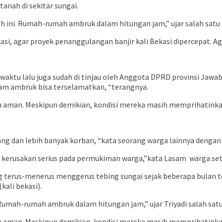
anah di sekitar sungai.
ah ini. Rumah-rumah ambruk dalam hitungan jam,” ujar salah sat
i, agar proyek penanggulangan banjir kali Bekasi dipercepat. Aga
aktu lalu juga sudah di tinjau oleh Anggota DPRD provinsi Jawab
cam ambruk bisa terselamatkan, “terangnya.
h aman. Meskipun demikian, kondisi mereka masih memprihatinka
ang dan lebih banyak korban, “kata seorang warga lainnya dengan
an kerusakan serius pada permukiman warga,”kata Lasam warga se
ang terus-menerus menggerus tebing sungai sejak beberapa bulan t
kali bekasi).
 Rumah-rumah ambruk dalam hitungan jam,” ujar Triyadi salah sa
h aman. Meskipun demikian, kondisi mereka masih memprihatinka