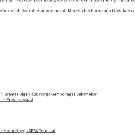
merintah daerah maupun pusat. Mereka berharap ada tindakan c
r PT Brantas Digeruduk Warga Gempolragas Sukamekar
imak Prestasinya…!
ek Motor Hingga SPBU Terdekat