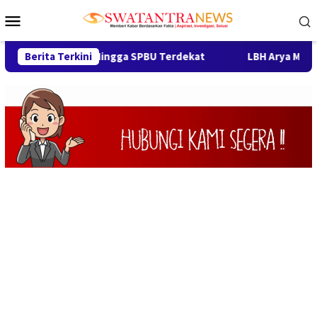
Loncat
Menu
ke
Mobile
konten
k Motor Hingga SPBU Terdekat
Berita Terkini
LBH Arya Mandalika Sorot