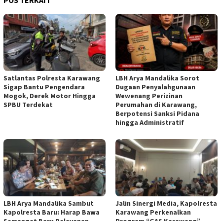
POS TERKAIT
Satlantas Polresta Karawang
LBH Arya Mandalika Sorot
Sigap Bantu Pengendara
Dugaan Penyalahgunaan
Mogok, Derek Motor Hingga
Wewenang Perizinan
SPBU Terdekat
Perumahan di Karawang,
Berpotensi Sanksi Pidana
hingga Administratif
LBH Arya Mandalika Sambut
Jalin Sinergi Media, Kapolresta
Kapolresta Baru: Harap Bawa
Karawang Perkenalkan
Semangat Baru Pelayanan
Program “GAS Karawang”