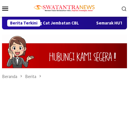
Loncat
Menu
ke
Mobile
konten
Gotong Royong Cat Jembatan CBL
Berita Terkini
Semarak HUT ke-76 Kab
Beranda
Berita