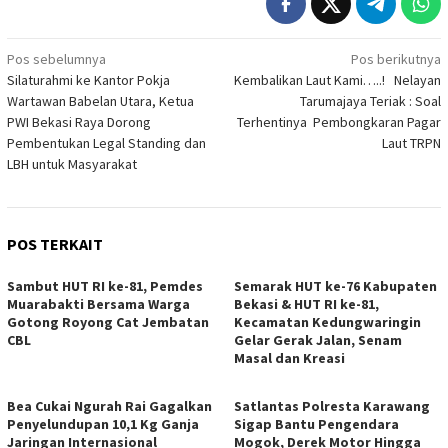
Navigasi
Pos sebelumnya
Pos berikutnya
Silaturahmi ke Kantor Pokja
Kembalikan Laut Kami…..! Nelayan
pos
Wartawan Babelan Utara, Ketua
Tarumajaya Teriak : Soal
PWI Bekasi Raya Dorong
Terhentinya Pembongkaran Pagar
Pembentukan Legal Standing dan
Laut TRPN
LBH untuk Masyarakat
POS TERKAIT
Sambut HUT RI ke-81, Pemdes
Semarak HUT ke-76 Kabupaten
Muarabakti Bersama Warga
Bekasi & HUT RI ke-81,
Gotong Royong Cat Jembatan
Kecamatan Kedungwaringin
CBL
Gelar Gerak Jalan, Senam
Masal dan Kreasi
Bea Cukai Ngurah Rai Gagalkan
Satlantas Polresta Karawang
Penyelundupan 10,1 Kg Ganja
Sigap Bantu Pengendara
Jaringan Internasional
Mogok, Derek Motor Hingga