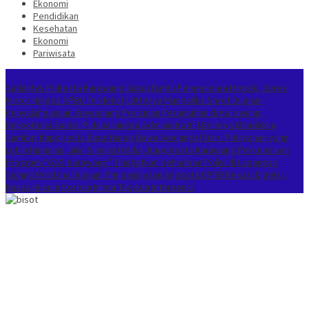
Ekonomi
Pendidikan
Kesehatan
Ekonomi
Pariwisata
Berita Terkini
Satlantas Polresta Karawang Sigap Bantu Pengendara Mogok, Derek
Motor Hingga SPBU Terdekat
LBH Arya Mandalika Sorot Dugaan
Penyalahgunaan Wewenang Perizinan Perumahan di Karawang,
Berpotensi Sanksi Pidana hingga Administratif
LBH Arya Mandalika
Sambut Kapolresta Baru: Harap Bawa Semangat Baru Pelayanan yang
Lebih Humanis
Jalin Sinergi Media, Kapolresta Karawang Perkenalkan
Program “GAS Karawang” Tingkatkan Kehadiran Polisi di Lapangan
Sidang Perdana Dugaan Penganiayaan Anggota DPRD Bekasi Digelar,
Kuasa Hukum Korban Minta Tak Ada Intervensi