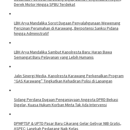
Derek Motor Hingga SPBU Terdekat
LBH Arya Mandalika Sorot Dugaan Penyalahgunaan Wewenang
Perizinan Perumahan di Karawang, Berpotensi Sanksi Pidana
hingga Administratif
LBH Arya Mandalika Sambut Kapolresta Baru: Harap Bawa
Semangat Baru Pelayanan yang Lebih Humanis
Jalin Sinergi Media, Kapolresta Karawang Perkenalkan Program
“GAS Karawang” Tingkatkan Kehadiran Polisi di Lapangan
Sidang Perdana Dugaan Penganiayaan Anggota DPRD Bekasi
Digelar, Kuasa Hukum Korban Minta Tak Ada Intervensi
DPMPTSP & UPTD Pasar Baru Cikarang Gelar Gebyar NIB Gratis,
ASPEC: Langkah Pedagang Naik Kelas