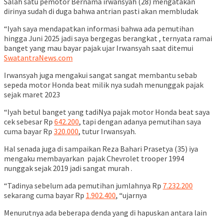
Salah satu pemotor Bernama irwansyah (28) mengatakan
dirinya sudah di duga bahwa antrian pasti akan membludak
“Iyah saya mendapatkan informasi bahwa ada pemutihan
hingga Juni 2025 jadi saya bergegas berangkat , ternyata ramai
banget yang mau bayar pajak ujar Irwansyah saat ditemui
SwatantraNews.com
Irwansyah juga mengakui sangat sangat membantu sebab
sepeda motor Honda beat milik nya sudah menunggak pajak
sejak maret 2023
“Iyah betul banget yang tadiNya pajak motor Honda beat saya
cek sebesar Rp
642.200
, tapi dengan adanya pemutihan saya
cuma bayar Rp
320.000
, tutur Irwansyah.
Hal senada juga di sampaikan Reza Bahari Prasetya (35) iya
mengaku membayarkan pajak Chevrolet trooper 1994
nunggak sejak 2019 jadi sangat murah .
“Tadinya sebelum ada pemutihan jumlahnya Rp
7.232.200
sekarang cuma bayar Rp
1.902.400
, “ujarnya
Menurutnya ada beberapa denda yang di hapuskan antara lain