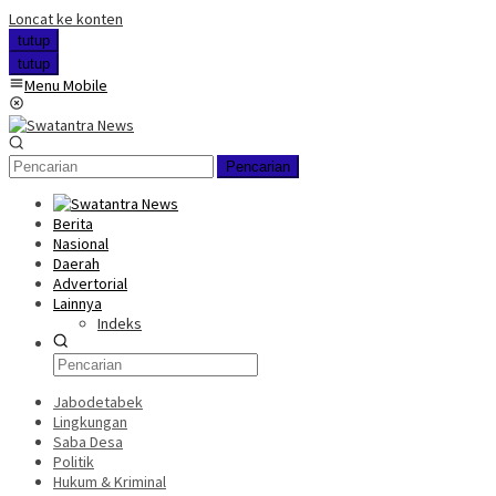
Loncat ke konten
tutup
tutup
Menu Mobile
Pencarian
Berita
Nasional
Daerah
Advertorial
Lainnya
Indeks
Jabodetabek
Lingkungan
Saba Desa
Politik
Hukum & Kriminal