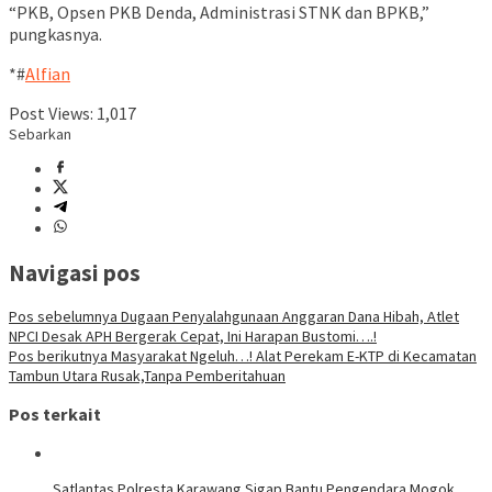
“PKB, Opsen PKB Denda, Administrasi STNK dan BPKB,”
pungkasnya.
*#
Alfian
Post Views:
1,017
Sebarkan
Navigasi pos
Pos sebelumnya
Dugaan Penyalahgunaan Anggaran Dana Hibah, Atlet
NPCI Desak APH Bergerak Cepat, Ini Harapan Bustomi….!
Pos berikutnya
Masyarakat Ngeluh…! Alat Perekam E-KTP di Kecamatan
Tambun Utara Rusak,Tanpa Pemberitahuan
Pos terkait
Satlantas Polresta Karawang Sigap Bantu Pengendara Mogok,