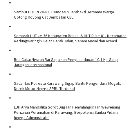
Sambut HUT RI ke-81, Pemdes Muarabakti Bersama Warga
Gotong Royong Cat Jembatan CBL
Semarak HUT ke-76 Kabupaten Bekasi & HUT RI ke-81, Kecamatan
Kedungwaringin Gelar Gerak Jalan, Senam Masal dan Kreasi
Bea Cukai Ngurah Rai Gagalkan Penyelundupan 10,1 Kg Ganja
Jaringan Internasional
Satlantas Polresta Karawang Sigap Bantu Pengendara Mogok,
Derek Motor Hingga SPBU Terdekat
LBH Arya Mandalika Sorot Dugaan Penyalahgunaan Wewenang
Perizinan Perumahan di Karawang, Berpotensi Sanksi Pidana
hingga Administratif