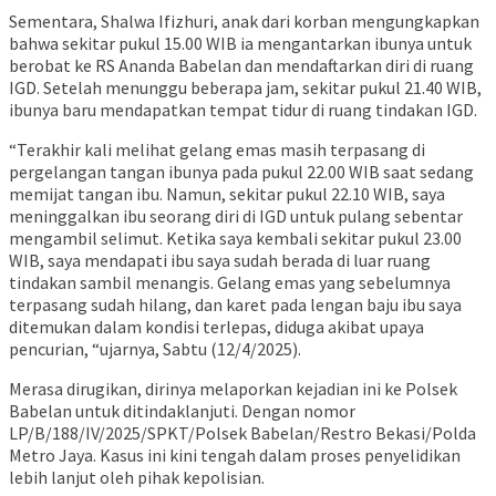
Sementara, Shalwa Ifizhuri, anak dari korban mengungkapkan
bahwa sekitar pukul 15.00 WIB ia mengantarkan ibunya untuk
berobat ke RS Ananda Babelan dan mendaftarkan diri di ruang
IGD. Setelah menunggu beberapa jam, sekitar pukul 21.40 WIB,
ibunya baru mendapatkan tempat tidur di ruang tindakan IGD.
“Terakhir kali melihat gelang emas masih terpasang di
pergelangan tangan ibunya pada pukul 22.00 WIB saat sedang
memijat tangan ibu. Namun, sekitar pukul 22.10 WIB, saya
meninggalkan ibu seorang diri di IGD untuk pulang sebentar
mengambil selimut. Ketika saya kembali sekitar pukul 23.00
WIB, saya mendapati ibu saya sudah berada di luar ruang
tindakan sambil menangis. Gelang emas yang sebelumnya
terpasang sudah hilang, dan karet pada lengan baju ibu saya
ditemukan dalam kondisi terlepas, diduga akibat upaya
pencurian, “ujarnya, Sabtu (12/4/2025).
Merasa dirugikan, dirinya melaporkan kejadian ini ke Polsek
Babelan untuk ditindaklanjuti. Dengan nomor
LP/B/188/IV/2025/SPKT/Polsek Babelan/Restro Bekasi/Polda
Metro Jaya. Kasus ini kini tengah dalam proses penyelidikan
lebih lanjut oleh pihak kepolisian.