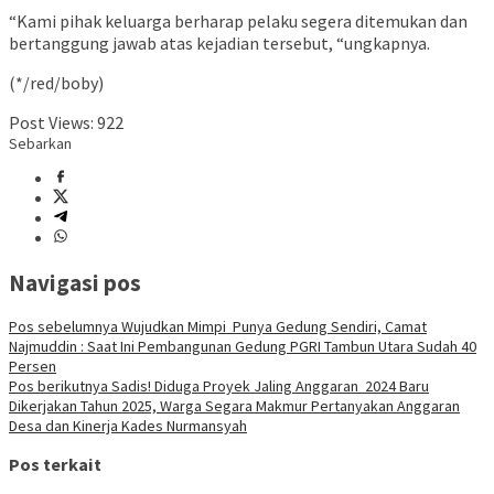
“Kami pihak keluarga berharap pelaku segera ditemukan dan
bertanggung jawab atas kejadian tersebut, “ungkapnya.
(*/red/boby)
Post Views:
922
Sebarkan
Navigasi pos
Pos sebelumnya
Wujudkan Mimpi Punya Gedung Sendiri, Camat
Najmuddin : Saat Ini Pembangunan Gedung PGRI Tambun Utara Sudah 40
Persen
Pos berikutnya
Sadis! Diduga Proyek Jaling Anggaran 2024 Baru
Dikerjakan Tahun 2025, Warga Segara Makmur Pertanyakan Anggaran
Desa dan Kinerja Kades Nurmansyah
Pos terkait