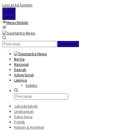
Loncat ke konten
tutup
tutup
Menu Mobile
Pencarian
Berita
Nasional
Daerah
Advertorial
Lainnya
Indeks
Jabodetabek
Lingkungan
Saba Desa
Politik
Hukum & Kriminal