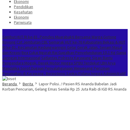
Ekonomi
Pendidikan
Kesehatan
Ekonomi
Pariwisata
Berita Terkini
Sambut HUT RI ke-81, Pemdes Muarabakti Bersama Warga Gotong
Royong Cat Jembatan CBL
Semarak HUT ke-76 Kabupaten Bekasi & HUT
RI ke-81, Kecamatan Kedungwaringin Gelar Gerak Jalan, Senam Masal
dan Kreasi
Bea Cukai Ngurah Rai Gagalkan Penyelundupan 10,1 Kg Ganja
Jaringan Internasional
Satlantas Polresta Karawang Sigap Bantu
Pengendara Mogok, Derek Motor Hingga SPBU Terdekat
LBH Arya
Mandalika Sorot Dugaan Penyalahgunaan Wewenang Perizinan
Perumahan di Karawang, Berpotensi Sanksi Pidana hingga Administratif
Beranda
Berita
Lapor Polisi...! Pasien RS Ananda Babelan Jadi
Korban Pencurian, Gelang Emas Senilai Rp 25 Juta Raib di IGD RS Ananda