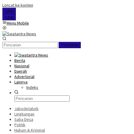
Loncat ke konten
tutup
tutup
Menu Mobile
Pencarian
Berita
Nasional
Daerah
Advertorial
Lainnya
Indeks
Jabodetabek
Lingkungan
Saba Desa
Politik
Hukum & Kriminal