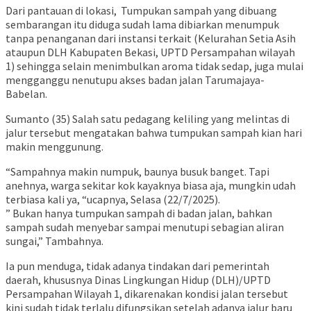
Dari pantauan di lokasi, Tumpukan sampah yang dibuang
sembarangan itu diduga sudah lama dibiarkan menumpuk
tanpa penanganan dari instansi terkait (Kelurahan Setia Asih
ataupun DLH Kabupaten Bekasi, UPTD Persampahan wilayah
1) sehingga selain menimbulkan aroma tidak sedap, juga mulai
mengganggu nenutupu akses badan jalan Tarumajaya-
Babelan.
Sumanto (35) Salah satu pedagang keliling yang melintas di
jalur tersebut mengatakan bahwa tumpukan sampah kian hari
makin menggunung.
“Sampahnya makin numpuk, baunya busuk banget. Tapi
anehnya, warga sekitar kok kayaknya biasa aja, mungkin udah
terbiasa kali ya, “ucapnya, Selasa (22/7/2025).
” Bukan hanya tumpukan sampah di badan jalan, bahkan
sampah sudah menyebar sampai menutupi sebagian aliran
sungai,” Tambahnya.
Ia pun menduga, tidak adanya tindakan dari pemerintah
daerah, khususnya Dinas Lingkungan Hidup (DLH)/UPTD
Persampahan Wilayah 1, dikarenakan kondisi jalan tersebut
kini sudah tidak terlalu difungsikan setelah adanya jalur baru