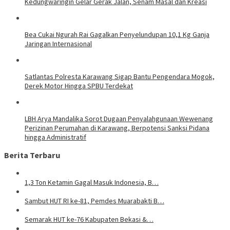
Kedungwaringin Gelar Gerak Jalan, Senam Masal dan Kreasi
Bea Cukai Ngurah Rai Gagalkan Penyelundupan 10,1 Kg Ganja
Jaringan Internasional
Satlantas Polresta Karawang Sigap Bantu Pengendara Mogok,
Derek Motor Hingga SPBU Terdekat
LBH Arya Mandalika Sorot Dugaan Penyalahgunaan Wewenang
Perizinan Perumahan di Karawang, Berpotensi Sanksi Pidana
hingga Administratif
Berita Terbaru
1,3 Ton Ketamin Gagal Masuk Indonesia, B…
Sambut HUT RI ke-81, Pemdes Muarabakti B…
Semarak HUT ke-76 Kabupaten Bekasi &…