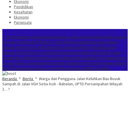
Ekonomi
Pendidikan
Kesehatan
Ekonomi
Pariwisata
Berita Terkini
1,3 Ton Ketamin Gagal Masuk Indonesia, Bea Cukai Ungkap Modus Kapal
King Sun
Sambut HUT RI ke-81, Pemdes Muarabakti Bersama Warga
Gotong Royong Cat Jembatan CBL
Semarak HUT ke-76 Kabupaten
Bekasi & HUT RI ke-81, Kecamatan Kedungwaringin Gelar Gerak Jalan,
Senam Masal dan Kreasi
Bea Cukai Ngurah Rai Gagalkan Penyelundupan
10,1 Kg Ganja Jaringan Internasional
Satlantas Polresta Karawang Sigap
Bantu Pengendara Mogok, Derek Motor Hingga SPBU Terdekat
Beranda
Berita
Warga dan Pengguna Jalan Keluhkan Bau Busuk
Sampah di Jalan VGH Setia Asih - Babelan, UPTD Persampahan Wilayah
1…?