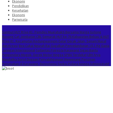
Ekonomi
Pendidikan
Kesehatan
Ekonomi
Pariwisata
Berita Terkini
Sambut HUT RI ke-81, Pemdes Muarabakti Bersama Warga Gotong
Royong Cat Jembatan CBL
Semarak HUT ke-76 Kabupaten Bekasi & HUT
RI ke-81, Kecamatan Kedungwaringin Gelar Gerak Jalan, Senam Masal
dan Kreasi
Bea Cukai Ngurah Rai Gagalkan Penyelundupan 10,1 Kg Ganja
Jaringan Internasional
Satlantas Polresta Karawang Sigap Bantu
Pengendara Mogok, Derek Motor Hingga SPBU Terdekat
LBH Arya
Mandalika Sorot Dugaan Penyalahgunaan Wewenang Perizinan
Perumahan di Karawang, Berpotensi Sanksi Pidana hingga Administratif