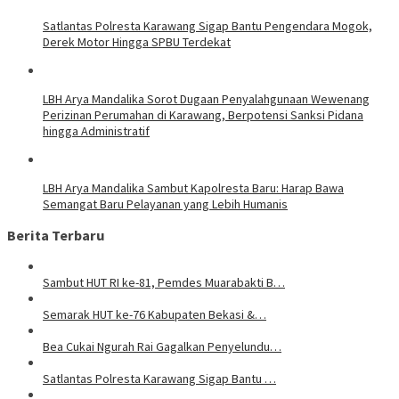
Satlantas Polresta Karawang Sigap Bantu Pengendara Mogok,
Derek Motor Hingga SPBU Terdekat
LBH Arya Mandalika Sorot Dugaan Penyalahgunaan Wewenang
Perizinan Perumahan di Karawang, Berpotensi Sanksi Pidana
hingga Administratif
LBH Arya Mandalika Sambut Kapolresta Baru: Harap Bawa
Semangat Baru Pelayanan yang Lebih Humanis
Berita Terbaru
Sambut HUT RI ke-81, Pemdes Muarabakti B…
Semarak HUT ke-76 Kabupaten Bekasi &…
Bea Cukai Ngurah Rai Gagalkan Penyelundu…
Satlantas Polresta Karawang Sigap Bantu …