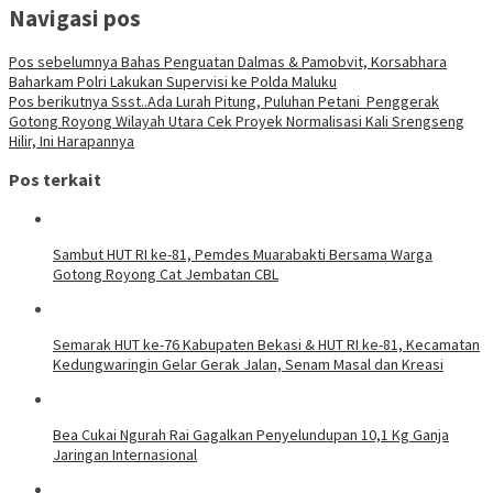
Navigasi pos
Pos sebelumnya
Bahas Penguatan Dalmas & Pamobvit, Korsabhara
Baharkam Polri Lakukan Supervisi ke Polda Maluku
Pos berikutnya
Ssst..Ada Lurah Pitung, Puluhan Petani Penggerak
Gotong Royong Wilayah Utara Cek Proyek Normalisasi Kali Srengseng
Hilir, Ini Harapannya
Pos terkait
Sambut HUT RI ke-81, Pemdes Muarabakti Bersama Warga
Gotong Royong Cat Jembatan CBL
Semarak HUT ke-76 Kabupaten Bekasi & HUT RI ke-81, Kecamatan
Kedungwaringin Gelar Gerak Jalan, Senam Masal dan Kreasi
Bea Cukai Ngurah Rai Gagalkan Penyelundupan 10,1 Kg Ganja
Jaringan Internasional