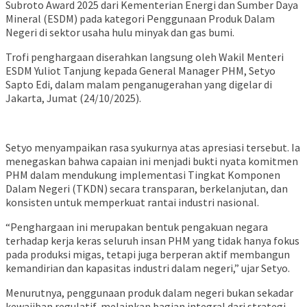
Subroto Award 2025 dari Kementerian Energi dan Sumber Daya
Mineral (ESDM) pada kategori Penggunaan Produk Dalam
Negeri di sektor usaha hulu minyak dan gas bumi.
Trofi penghargaan diserahkan langsung oleh Wakil Menteri
ESDM Yuliot Tanjung kepada General Manager PHM, Setyo
Sapto Edi, dalam malam penganugerahan yang digelar di
Jakarta, Jumat (24/10/2025).
Setyo menyampaikan rasa syukurnya atas apresiasi tersebut. Ia
menegaskan bahwa capaian ini menjadi bukti nyata komitmen
PHM dalam mendukung implementasi Tingkat Komponen
Dalam Negeri (TKDN) secara transparan, berkelanjutan, dan
konsisten untuk memperkuat rantai industri nasional.
“Penghargaan ini merupakan bentuk pengakuan negara
terhadap kerja keras seluruh insan PHM yang tidak hanya fokus
pada produksi migas, tetapi juga berperan aktif membangun
kemandirian dan kapasitas industri dalam negeri,” ujar Setyo.
Menurutnya, penggunaan produk dalam negeri bukan sekadar
kewajiban regulatif, melainkan bagian integral dari strategi