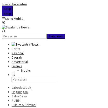
Loncat ke konten
tutup
tutup
Menu Mobile
Pencarian
Berita
Nasional
Daerah
Advertorial
Lainnya
Indeks
Jabodetabek
Lingkungan
Saba Desa
Politik
Hukum & Kriminal