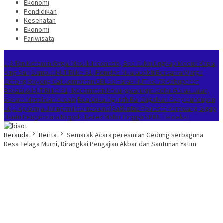
Ekonomi
Pendidikan
Kesehatan
Ekonomi
Pariwisata
Berita Terkini
1,3 Ton Ketamin Gagal Masuk Indonesia, Bea Cukai Ungkap Modus Kapal
King Sun
Sambut HUT RI ke-81, Pemdes Muarabakti Bersama Warga
Gotong Royong Cat Jembatan CBL
Semarak HUT ke-76 Kabupaten
Bekasi & HUT RI ke-81, Kecamatan Kedungwaringin Gelar Gerak Jalan,
Senam Masal dan Kreasi
Bea Cukai Ngurah Rai Gagalkan Penyelundupan
10,1 Kg Ganja Jaringan Internasional
Satlantas Polresta Karawang Sigap
Bantu Pengendara Mogok, Derek Motor Hingga SPBU Terdekat
Beranda
Berita
Semarak Acara peresmian Gedung serbaguna
Desa Telaga Murni, Dirangkai Pengajian Akbar dan Santunan Yatim