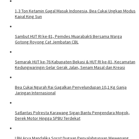
1,3 Ton Ketamin Gagal Masuk Indonesia, Bea Cukai Ungkap Modus
Kapal King Sun
Sambut HUT RI ke-81, Pemdes Muarabakti Bersama Warga
Gotong Royong Cat Jembatan CBL
Semarak HUT ke-76 Kabupaten Bekasi & HUT RI ke-81, Kecamatan
Kedungwaringin Gelar Gerak Jalan, Senam Masal dan Kreasi
Bea Cukai Ngurah Rai Gagalkan Penyelundupan 10,1 Kg Ganja
Jaringan Internasional
Satlantas Polresta Karawang Sigap Bantu Pengendara Mogok,
Derek Motor Hingga SPBU Terdekat
LBH Arya Mandalika Sorot Dugaan Penyalahgunaan Wewenang