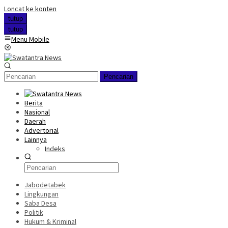
Loncat ke konten
tutup
tutup
Menu Mobile
Pencarian
Berita
Nasional
Daerah
Advertorial
Lainnya
Indeks
Jabodetabek
Lingkungan
Saba Desa
Politik
Hukum & Kriminal