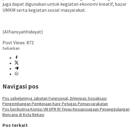
juga dapat digunakan untuk kegiatan ekonomi kreatif, bazar
UMKM serta kegiatan sosial masyarakat.
(Alfiansyahhidayat)
Post Views:
872
Sebarkan
Navigasi pos
Pos sebelumnya
Jabatan Fungsional, Ditjenpas Sosialisasi
Pengembangan Pembinaan Karir Petugas Pemasyarakatan
Pos berikutnya
Komisi VIII DPR RI Tinjau Kesiapsiagaan Penanggulangan
Bencana di Kota Bekasi
Pos terkait