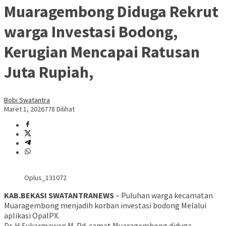
Muaragembong Diduga Rekrut
warga Investasi Bodong,
Kerugian Mencapai Ratusan
Juta Rupiah,
Bobi Swatantra
Maret 1, 2026
778 Dilihat
Oplus_131072
KAB.BEKASI SWATANTRANEWS
– Puluhan warga kecamatan
Muaragembong menjadih korban investasi bodong Melalui
aplikasi OpalPX.
Dr. H Sukarmawan M. Pd. camat Muaragembong diduga