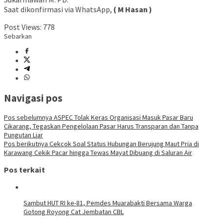
Saat dikonfirmasi via WhatsApp,
( M Hasan )
Post Views:
778
Sebarkan
Navigasi pos
Pos sebelumnya
ASPEC Tolak Keras Organisasi Masuk Pasar Baru
Cikarang, Tegaskan Pengelolaan Pasar Harus Transparan dan Tanpa
Pungutan Liar
Pos berikutnya
Cekcok Soal Status Hubungan Berujung Maut Pria di
Karawang Cekik Pacar hingga Tewas Mayat Dibuang di Saluran Air
Pos terkait
Sambut HUT RI ke-81, Pemdes Muarabakti Bersama Warga
Gotong Royong Cat Jembatan CBL