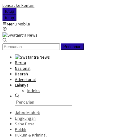
Loncat ke konten
tutup
tutup
Menu Mobile
Pencarian
Berita
Nasional
Daerah
Advertorial
Lainnya
Indeks
Jabodetabek
Lingkungan
Saba Desa
Politik
Hukum & Kriminal