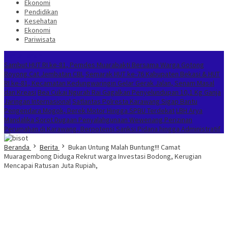
Ekonomi
Pendidikan
Kesehatan
Ekonomi
Pariwisata
Berita Terkini
Sambut HUT RI ke-81, Pemdes Muarabakti Bersama Warga Gotong
Royong Cat Jembatan CBL
Semarak HUT ke-76 Kabupaten Bekasi & HUT
RI ke-81, Kecamatan Kedungwaringin Gelar Gerak Jalan, Senam Masal
dan Kreasi
Bea Cukai Ngurah Rai Gagalkan Penyelundupan 10,1 Kg Ganja
Jaringan Internasional
Satlantas Polresta Karawang Sigap Bantu
Pengendara Mogok, Derek Motor Hingga SPBU Terdekat
LBH Arya
Mandalika Sorot Dugaan Penyalahgunaan Wewenang Perizinan
Perumahan di Karawang, Berpotensi Sanksi Pidana hingga Administratif
Beranda
Berita
Bukan Untung Malah Buntung!!! Camat
Muaragembong Diduga Rekrut warga Investasi Bodong, Kerugian
Mencapai Ratusan Juta Rupiah,