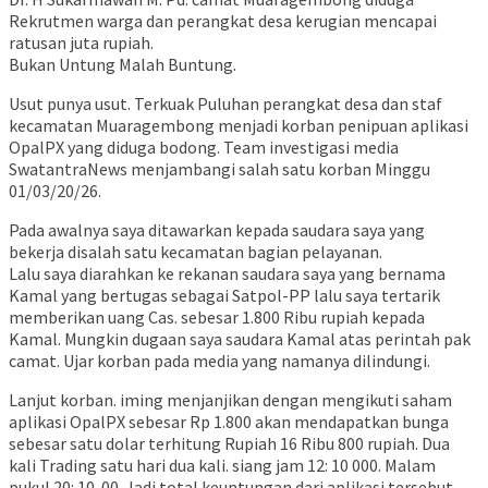
Rekrutmen warga dan perangkat desa kerugian mencapai
ratusan juta rupiah.
Bukan Untung Malah Buntung.
Usut punya usut. Terkuak Puluhan perangkat desa dan staf
kecamatan Muaragembong menjadi korban penipuan aplikasi
OpalPX yang diduga bodong. Team investigasi media
SwatantraNews menjambangi salah satu korban Minggu
01/03/20/26.
Pada awalnya saya ditawarkan kepada saudara saya yang
bekerja disalah satu kecamatan bagian pelayanan.
Lalu saya diarahkan ke rekanan saudara saya yang bernama
Kamal yang bertugas sebagai Satpol-PP lalu saya tertarik
memberikan uang Cas. sebesar 1.800 Ribu rupiah kepada
Kamal. Mungkin dugaan saya saudara Kamal atas perintah pak
camat. Ujar korban pada media yang namanya dilindungi.
Lanjut korban. iming menjanjikan dengan mengikuti saham
aplikasi OpalPX sebesar Rp 1.800 akan mendapatkan bunga
sebesar satu dolar terhitung Rupiah 16 Ribu 800 rupiah. Dua
kali Trading satu hari dua kali. siang jam 12: 10 000. Malam
pukul 20: 10. 00. Jadi total keuntungan dari aplikasi tersebut