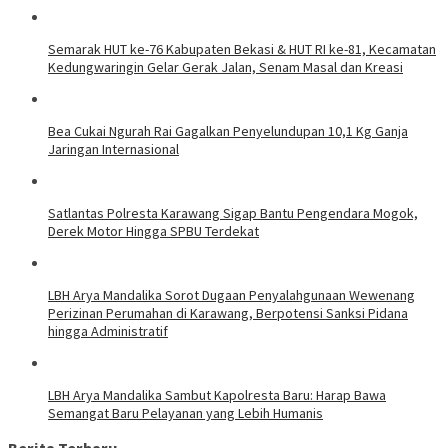
Semarak HUT ke-76 Kabupaten Bekasi & HUT RI ke-81, Kecamatan
Kedungwaringin Gelar Gerak Jalan, Senam Masal dan Kreasi
Bea Cukai Ngurah Rai Gagalkan Penyelundupan 10,1 Kg Ganja
Jaringan Internasional
Satlantas Polresta Karawang Sigap Bantu Pengendara Mogok,
Derek Motor Hingga SPBU Terdekat
LBH Arya Mandalika Sorot Dugaan Penyalahgunaan Wewenang
Perizinan Perumahan di Karawang, Berpotensi Sanksi Pidana
hingga Administratif
LBH Arya Mandalika Sambut Kapolresta Baru: Harap Bawa
Semangat Baru Pelayanan yang Lebih Humanis