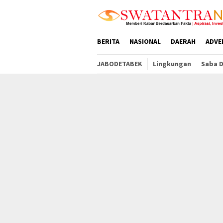
Loncat
tutup
ke
konten
BERITA
NASIONAL
DAERAH
ADVE
JABODETABEK
Lingkungan
Saba 