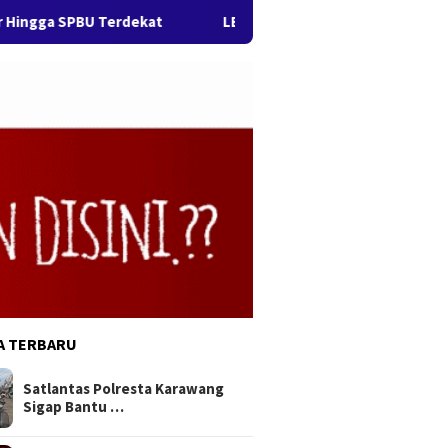
rdekat
LBH Arya Mandalika Sorot Dugaan Penyalahgunaan
A TERBARU
Satlantas Polresta Karawang
Sigap Bantu …