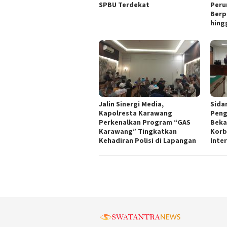
SPBU Terdekat
Peru
Berp
hing
Jalin Sinergi Media,
Sida
Kapolresta Karawang
Peng
Perkenalkan Program “GAS
Beka
Karawang” Tingkatkan
Korb
Kehadiran Polisi di Lapangan
Inte