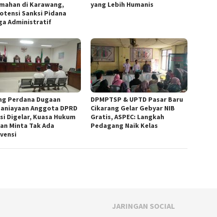
mahan di Karawang,
yang Lebih Humanis
otensi Sanksi Pidana
ga Administratif
ng Perdana Dugaan
DPMPTSP & UPTD Pasar Baru
aniayaan Anggota DPRD
Cikarang Gelar Gebyar NIB
si Digelar, Kuasa Hukum
Gratis, ASPEC: Langkah
an Minta Tak Ada
Pedagang Naik Kelas
rvensi
JARINGAN SOCIAL