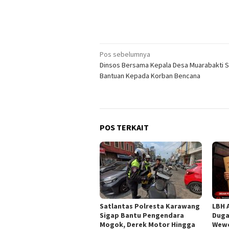
Navigasi
Pos sebelumnya
Dinsos Bersama Kepala Desa Muarabakti S
pos
Bantuan Kepada Korban Bencana
POS TERKAIT
Satlantas Polresta Karawang
LBH 
Sigap Bantu Pengendara
Duga
Mogok, Derek Motor Hingga
Wewe