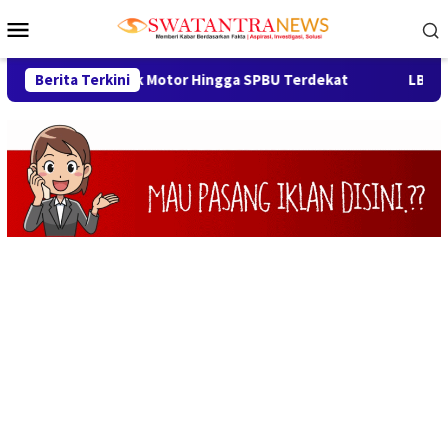
Loncat
Menu
ke
Mobile
konten
Mogok, Derek Motor Hingga SPBU Terdekat
Berita Terkini
LBH Arya Mand