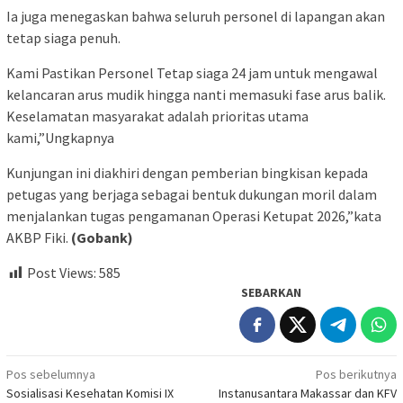
Ia juga menegaskan bahwa seluruh personel di lapangan akan
tetap siaga penuh.
Kami Pastikan Personel Tetap siaga 24 jam untuk mengawal
kelancaran arus mudik hingga nanti memasuki fase arus balik.
Keselamatan masyarakat adalah prioritas utama
kami,”Ungkapnya
Kunjungan ini diakhiri dengan pemberian bingkisan kepada
petugas yang berjaga sebagai bentuk dukungan moril dalam
menjalankan tugas pengamanan Operasi Ketupat 2026,”kata
AKBP Fiki.
(Gobank)
Post Views:
585
SEBARKAN
Navigasi
Pos sebelumnya
Pos berikutnya
Sosialisasi Kesehatan Komisi IX
Instanusantara Makassar dan KFV
pos