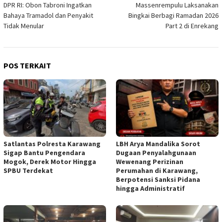
DPR RI: Obon Tabroni Ingatkan
Massenrempulu Laksanakan
Bahaya Tramadol dan Penyakit
Bingkai Berbagi Ramadan 2026
Tidak Menular
Part 2 di Enrekang
POS TERKAIT
Satlantas Polresta Karawang
LBH Arya Mandalika Sorot
Sigap Bantu Pengendara
Dugaan Penyalahgunaan
Mogok, Derek Motor Hingga
Wewenang Perizinan
SPBU Terdekat
Perumahan di Karawang,
Berpotensi Sanksi Pidana
hingga Administratif