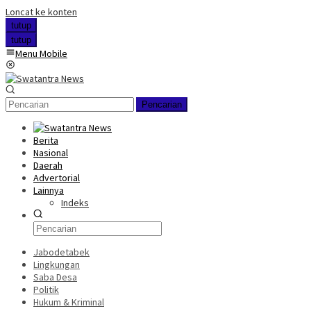
Loncat ke konten
tutup
tutup
Menu Mobile
Pencarian
Berita
Nasional
Daerah
Advertorial
Lainnya
Indeks
Jabodetabek
Lingkungan
Saba Desa
Politik
Hukum & Kriminal