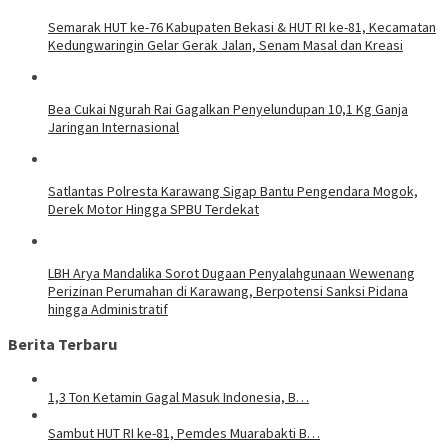
Semarak HUT ke-76 Kabupaten Bekasi & HUT RI ke-81, Kecamatan
Kedungwaringin Gelar Gerak Jalan, Senam Masal dan Kreasi
Bea Cukai Ngurah Rai Gagalkan Penyelundupan 10,1 Kg Ganja
Jaringan Internasional
Satlantas Polresta Karawang Sigap Bantu Pengendara Mogok,
Derek Motor Hingga SPBU Terdekat
LBH Arya Mandalika Sorot Dugaan Penyalahgunaan Wewenang
Perizinan Perumahan di Karawang, Berpotensi Sanksi Pidana
hingga Administratif
Berita Terbaru
1,3 Ton Ketamin Gagal Masuk Indonesia, B…
Sambut HUT RI ke-81, Pemdes Muarabakti B…