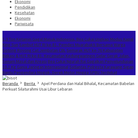
Ekonomi
Pendidikan
Kesehatan
Ekonomi
Pariwisata
Berita Terkini
1,3 Ton Ketamin Gagal Masuk Indonesia, Bea Cukai Ungkap Modus Kapal
King Sun
Sambut HUT RI ke-81, Pemdes Muarabakti Bersama Warga
Gotong Royong Cat Jembatan CBL
Semarak HUT ke-76 Kabupaten
Bekasi & HUT RI ke-81, Kecamatan Kedungwaringin Gelar Gerak Jalan,
Senam Masal dan Kreasi
Bea Cukai Ngurah Rai Gagalkan Penyelundupan
10,1 Kg Ganja Jaringan Internasional
Satlantas Polresta Karawang Sigap
Bantu Pengendara Mogok, Derek Motor Hingga SPBU Terdekat
Beranda
Berita
Apel Perdana dan Halal Bihalal, Kecamatan Babelan
Perkuat Silaturahmi Usai Libur Lebaran