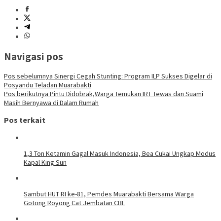
Navigasi pos
Pos sebelumnya
Sinergi Cegah Stunting: Program ILP Sukses Digelar di
Posyandu Teladan Muarabakti
Pos berikutnya
Pintu Didobrak,Warga Temukan IRT Tewas dan Suami
Masih Bernyawa di Dalam Rumah
Pos terkait
1,3 Ton Ketamin Gagal Masuk Indonesia, Bea Cukai Ungkap Modus
Kapal King Sun
Sambut HUT RI ke-81, Pemdes Muarabakti Bersama Warga
Gotong Royong Cat Jembatan CBL