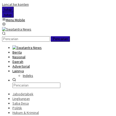
Loncat ke konten
tutup
tutup
Menu Mobile
Pencarian
Berita
Nasional
Daerah
Advertorial
Lainnya
Indeks
Jabodetabek
Lingkungan
Saba Desa
Politik
Hukum & Kriminal