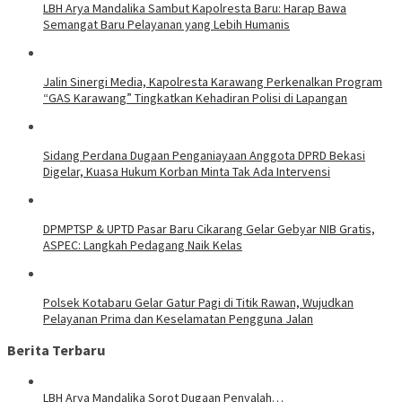
LBH Arya Mandalika Sambut Kapolresta Baru: Harap Bawa
Semangat Baru Pelayanan yang Lebih Humanis
Jalin Sinergi Media, Kapolresta Karawang Perkenalkan Program
“GAS Karawang” Tingkatkan Kehadiran Polisi di Lapangan
Sidang Perdana Dugaan Penganiayaan Anggota DPRD Bekasi
Digelar, Kuasa Hukum Korban Minta Tak Ada Intervensi
DPMPTSP & UPTD Pasar Baru Cikarang Gelar Gebyar NIB Gratis,
ASPEC: Langkah Pedagang Naik Kelas
Polsek Kotabaru Gelar Gatur Pagi di Titik Rawan, Wujudkan
Pelayanan Prima dan Keselamatan Pengguna Jalan
Berita Terbaru
LBH Arya Mandalika Sorot Dugaan Penyalah…