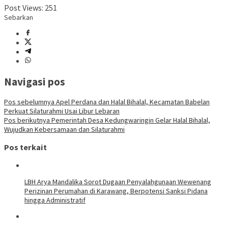
Post Views:
251
Sebarkan
Navigasi pos
Pos sebelumnya
Apel Perdana dan Halal Bihalal, Kecamatan Babelan
Perkuat Silaturahmi Usai Libur Lebaran
Pos berikutnya
Pemerintah Desa Kedungwaringin Gelar Halal Bihalal,
Wujudkan Kebersamaan dan Silaturahmi
Pos terkait
LBH Arya Mandalika Sorot Dugaan Penyalahgunaan Wewenang
Perizinan Perumahan di Karawang, Berpotensi Sanksi Pidana
hingga Administratif