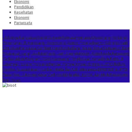
Ekonomi
Pendidikan
Kesehatan
Ekonomi
Pariwisata
Berita Terkini
LBH Arya Mandalika Sorot Dugaan Penyalahgunaan Wewenang Perizinan
Perumahan di Karawang, Berpotensi Sanksi Pidana hingga Administratif
LBH Arya Mandalika Sambut Kapolresta Baru: Harap Bawa Semangat Baru
Pelayanan yang Lebih Humanis
Jalin Sinergi Media, Kapolresta Karawang
Perkenalkan Program “GAS Karawang” Tingkatkan Kehadiran Polisi di
Lapangan
Sidang Perdana Dugaan Penganiayaan Anggota DPRD Bekasi
Digelar, Kuasa Hukum Korban Minta Tak Ada Intervensi
DPMPTSP & UPTD
Pasar Baru Cikarang Gelar Gebyar NIB Gratis, ASPEC: Langkah Pedagang
Naik Kelas