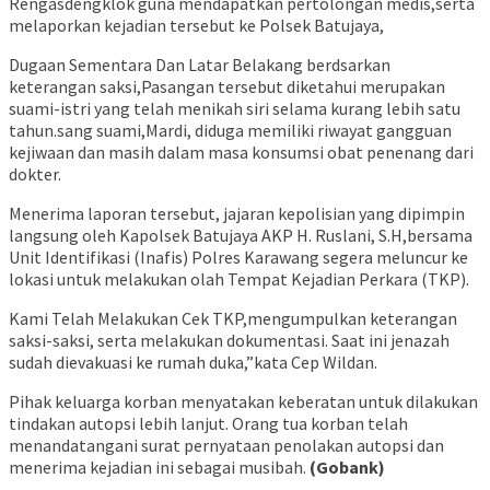
Rengasdengklok guna mendapatkan pertolongan medis,serta
melaporkan kejadian tersebut ke Polsek Batujaya,
​Dugaan Sementara Dan Latar Belakang berdsarkan
keterangan saksi,Pasangan tersebut diketahui merupakan
suami-istri yang telah menikah siri selama kurang lebih satu
tahun.sang suami,Mardi, diduga memiliki riwayat gangguan
kejiwaan dan masih dalam masa konsumsi obat penenang dari
dokter.
​Menerima laporan tersebut, jajaran kepolisian yang dipimpin
langsung oleh Kapolsek Batujaya AKP H. Ruslani, S.H,bersama
Unit Identifikasi (Inafis) Polres Karawang segera meluncur ke
lokasi untuk melakukan olah Tempat Kejadian Perkara (TKP).
​Kami Telah Melakukan Cek TKP,mengumpulkan keterangan
saksi-saksi, serta melakukan dokumentasi. Saat ini jenazah
sudah dievakuasi ke rumah duka,”kata Cep Wildan.
​Pihak keluarga korban menyatakan keberatan untuk dilakukan
tindakan autopsi lebih lanjut. Orang tua korban telah
menandatangani surat pernyataan penolakan autopsi dan
menerima kejadian ini sebagai musibah.
(Gobank)