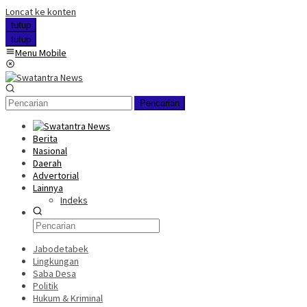
Loncat ke konten
tutup
tutup
Menu Mobile
Pencarian
Berita
Nasional
Daerah
Advertorial
Lainnya
Indeks
Jabodetabek
Lingkungan
Saba Desa
Politik
Hukum & Kriminal