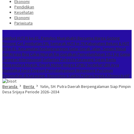
Ekonomi
Pendidikan
Kesehatan
Ekonomi
Pariwisata
Berita Terkini
Sambut HUT RI ke-81, Pemdes Muarabakti Bersama Warga Gotong
Royong Cat Jembatan CBL
Semarak HUT ke-76 Kabupaten Bekasi & HUT
RI ke-81, Kecamatan Kedungwaringin Gelar Gerak Jalan, Senam Masal
dan Kreasi
Bea Cukai Ngurah Rai Gagalkan Penyelundupan 10,1 Kg Ganja
Jaringan Internasional
Satlantas Polresta Karawang Sigap Bantu
Pengendara Mogok, Derek Motor Hingga SPBU Terdekat
LBH Arya
Mandalika Sorot Dugaan Penyalahgunaan Wewenang Perizinan
Perumahan di Karawang, Berpotensi Sanksi Pidana hingga Administratif
Beranda
Berita
Yatin, SH: Putra Daerah Berpengalaman Siap Pimpin
Desa Srijaya Periode 2026–2034