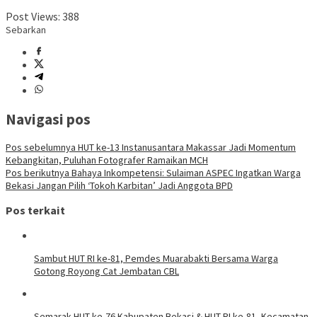
Post Views:
388
Sebarkan
Navigasi pos
Pos sebelumnya
HUT ke-13 Instanusantara Makassar Jadi Momentum
Kebangkitan, Puluhan Fotografer Ramaikan MCH
Pos berikutnya
Bahaya Inkompetensi: Sulaiman ASPEC Ingatkan Warga
Bekasi Jangan Pilih ‘Tokoh Karbitan’ Jadi Anggota BPD
Pos terkait
Sambut HUT RI ke-81, Pemdes Muarabakti Bersama Warga
Gotong Royong Cat Jembatan CBL
Semarak HUT ke-76 Kabupaten Bekasi & HUT RI ke-81, Kecamatan