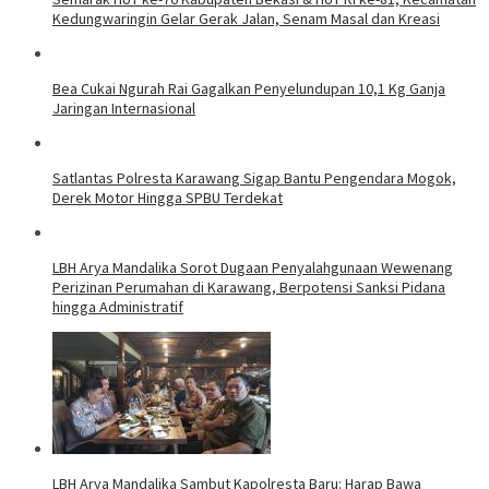
Kedungwaringin Gelar Gerak Jalan, Senam Masal dan Kreasi
Bea Cukai Ngurah Rai Gagalkan Penyelundupan 10,1 Kg Ganja
Jaringan Internasional
Satlantas Polresta Karawang Sigap Bantu Pengendara Mogok,
Derek Motor Hingga SPBU Terdekat
LBH Arya Mandalika Sorot Dugaan Penyalahgunaan Wewenang
Perizinan Perumahan di Karawang, Berpotensi Sanksi Pidana
hingga Administratif
LBH Arya Mandalika Sambut Kapolresta Baru: Harap Bawa