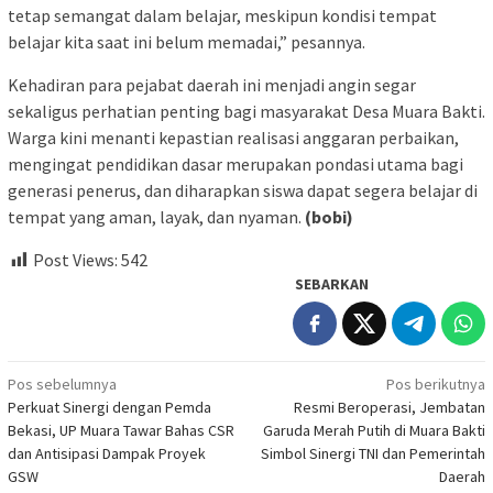
tetap semangat dalam belajar, meskipun kondisi tempat
belajar kita saat ini belum memadai,” pesannya.
Kehadiran para pejabat daerah ini menjadi angin segar
sekaligus perhatian penting bagi masyarakat Desa Muara Bakti.
Warga kini menanti kepastian realisasi anggaran perbaikan,
mengingat pendidikan dasar merupakan pondasi utama bagi
generasi penerus, dan diharapkan siswa dapat segera belajar di
tempat yang aman, layak, dan nyaman.
(bobi)
Post Views:
542
SEBARKAN
Navigasi
Pos sebelumnya
Pos berikutnya
Perkuat Sinergi dengan Pemda
Resmi Beroperasi, Jembatan
pos
Bekasi, UP Muara Tawar Bahas CSR
Garuda Merah Putih di Muara Bakti
dan Antisipasi Dampak Proyek
Simbol Sinergi TNI dan Pemerintah
GSW
Daerah