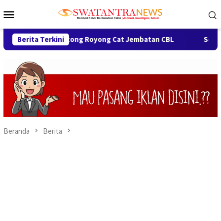
Loncat
Menu
ke
Mobile
konten
a Warga Gotong Royong Cat Jembatan CBL
Berita Terkini
Semarak HUT k
Beranda
Berita