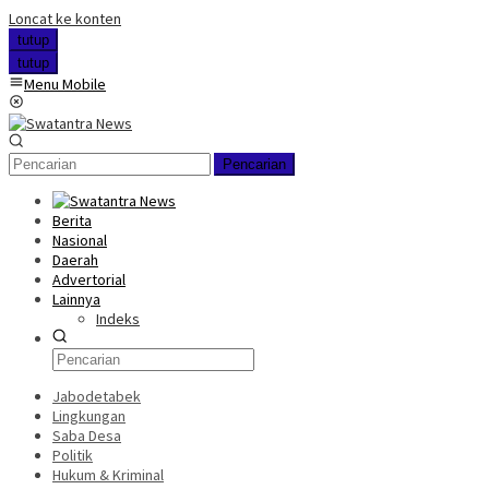
Loncat ke konten
tutup
tutup
Menu Mobile
Pencarian
Berita
Nasional
Daerah
Advertorial
Lainnya
Indeks
Jabodetabek
Lingkungan
Saba Desa
Politik
Hukum & Kriminal