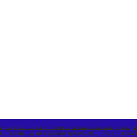
ing Sun
Sambut HUT RI ke-81, Pemdes Muarabakti Bersama Warga Gotong 
easi
Bea Cukai Ngurah Rai Gagalkan Penyelundupan 10,1 Kg Ganja Jaringan I