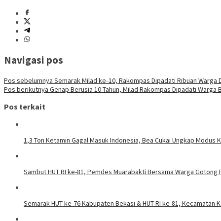
Navigasi pos
Pos sebelumnya
Semarak Milad ke‑10, Rakompas Dipadati Ribuan Warga
Pos berikutnya
Genap Berusia 10 Tahun, Milad Rakompas Dipadati Warga 
Pos terkait
1,3 Ton Ketamin Gagal Masuk Indonesia, Bea Cukai Ungkap Modus K
Sambut HUT RI ke-81, Pemdes Muarabakti Bersama Warga Gotong 
Semarak HUT ke-76 Kabupaten Bekasi & HUT RI ke-81, Kecamatan K