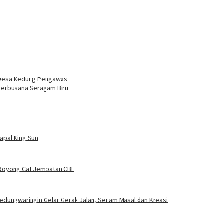
 Desa Kedung Pengawas
Berbusana Seragam Biru
apal King Sun
Royong Cat Jembatan CBL
edungwaringin Gelar Gerak Jalan, Senam Masal dan Kreasi