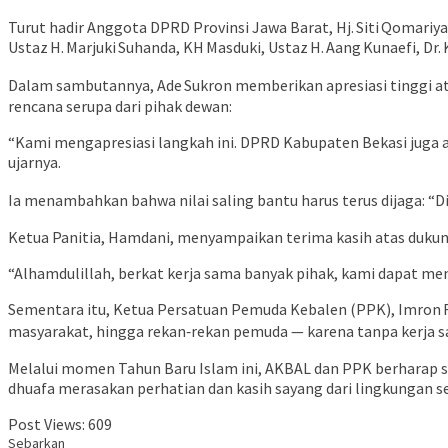
Turut hadir Anggota DPRD Provinsi Jawa Barat, Hj. Siti Qomari
Ustaz H. Marjuki Suhanda, KH Masduki, Ustaz H. Aang Kunaefi, Dr.
Dalam sambutannya, Ade Sukron memberikan apresiasi tinggi at
rencana serupa dari pihak dewan:
“Kami mengapresiasi langkah ini. DPRD Kabupaten Bekasi juga a
ujarnya.
Ia menambahkan bahwa nilai saling bantu harus terus dijaga: “
Ketua Panitia, Hamdani, menyampaikan terima kasih atas dukung
“Alhamdulillah, berkat kerja sama banyak pihak, kami dapat me
Sementara itu, Ketua Persatuan Pemuda Kebalen (PPK), Imron 
masyarakat, hingga rekan‑rekan pemuda — karena tanpa kerja sam
Melalui momen Tahun Baru Islam ini, AKBAL dan PPK berharap
dhuafa merasakan perhatian dan kasih sayang dari lingkungan se
Post Views:
609
Sebarkan