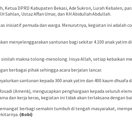
yah, Ketua DPRD Kabupaten Bekasi, Ade Sukron, Lurah Kebalen, p
 KH Sahlan, Ustaz Affan Umar, dan KH Abidullah Abdullah.
as inisiatif pemuda dan warga. Menurutnya, kegiatan ini adalah
kan menyelenggarakan santunan bagi sekitar 4.100 anak yatim di
Di sinilah makna tolong‑menolong. Insya Allah, setiap kebaikan 
an berbagai pihak sehingga acara berjalan lancar.
nyalurkan santunan kepada 300 anak yatim dan 400 kaum dhuafa da
Rosadi (Amenk), mengucapkan penghargaan kepada seluruh elemen
a dan kerja keras, kegiatan ini tidak akan terlaksana dengan bai
 semangat berbagi semakin tumbuh di tengah masyarakat, mempe
kitarnya.
(Bobi)