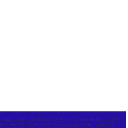
Royong Cat Jembatan CBL
Semarak HUT ke-76 Kabupaten Bekasi & HUT RI
nternasional
Satlantas Polresta Karawang Sigap Bantu Pengendara