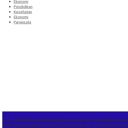
Ekonomi
Pendidikan
Kesehatan
Ekonomi
Pariwisata
Berita Terkini
1,3 Ton Ketamin Gagal Masuk Indonesia, Bea Cukai Ungkap Modus Kapal K
ke-81, Kecamatan Kedungwaringin Gelar Gerak Jalan, Senam Masal dan Kr