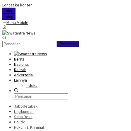
Loncat ke konten
tutup
tutup
Menu Mobile
Pencarian
Berita
Nasional
Daerah
Advertorial
Lainnya
Indeks
Jabodetabek
Lingkungan
Saba Desa
Politik
Hukum & Kriminal