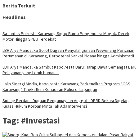
Berita Terkait
Headlines
Satlantas Polresta Karawang Sigap Bantu Pengendara Mogok, Derek
Motor Hingga SPBU Terdekat
LBH Arya Mandalika Sorot Dugaan Penyalahgunaan Wewenang Perizinan
Perumahan di Karawang, Berpotensi Sanksi Pidana hingga Administratif
LBH Arya Mandalika Sambut Kapolresta Baru: Harap Bawa Semangat Baru
Pelayanan yang Lebih Humanis
Jalin Sinergi Media, Kapolresta Karawang Perkenalkan Program “GAS
Karawang” Tingkatkan Kehadiran Polisi di Lapangan
Sidang Perdana Dugaan Penganiayaan Anggota DPRD Bekasi Digelar,
Kuasa Hukum Korban Minta Tak Ada Intervensi
Tag:
#Investasi