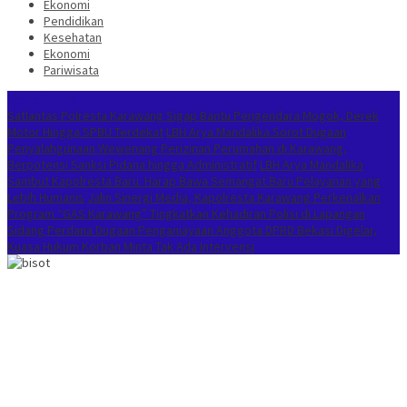
Ekonomi
Pendidikan
Kesehatan
Ekonomi
Pariwisata
Berita Terkini
Satlantas Polresta Karawang Sigap Bantu Pengendara Mogok, Derek
Motor Hingga SPBU Terdekat
LBH Arya Mandalika Sorot Dugaan
Penyalahgunaan Wewenang Perizinan Perumahan di Karawang,
Berpotensi Sanksi Pidana hingga Administratif
LBH Arya Mandalika
Sambut Kapolresta Baru: Harap Bawa Semangat Baru Pelayanan yang
Lebih Humanis
Jalin Sinergi Media, Kapolresta Karawang Perkenalkan
Program “GAS Karawang” Tingkatkan Kehadiran Polisi di Lapangan
Sidang Perdana Dugaan Penganiayaan Anggota DPRD Bekasi Digelar,
Kuasa Hukum Korban Minta Tak Ada Intervensi