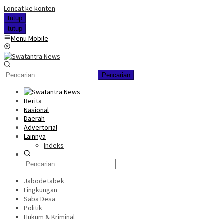
Loncat ke konten
tutup
tutup
Menu Mobile
Pencarian
Berita
Nasional
Daerah
Advertorial
Lainnya
Indeks
Jabodetabek
Lingkungan
Saba Desa
Politik
Hukum & Kriminal