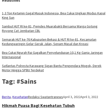
Headlines
1,3 Ton Ketamin Gagal Masuk Indonesia, Bea Cukai Ungkap Modus Kapal
King Sun
Sambut HUT RI ke-81, Pemdes Muarabakti Bersama Warga Gotong
Royong Cat Jembatan CBL
Semarak HUT ke-76 Kabupaten Bekasi & HUT RI ke-81, Kecamatan
Kedungwaringin Gelar Gerak Jalan, Senam Masal dan Kreasi
Bea Cukai Ngurah Rai Gagalkan Penyelundupan 10,1 Kg Ganja Jaringan
Internasional
Satlantas Polresta Karawang Sigap Bantu Pengendara Mogok, Derek
Motor Hingga SPBU Terdekat
Tag:
#Sains
Berita
,
Kesehatan
Redaksi Swatantranews
April 3, 2022
April 3, 2022
Hikmah Puasa Bagi Kesehatan Tubuh