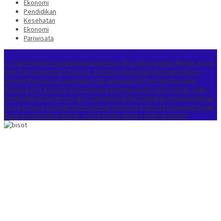
Ekonomi
Pendidikan
Kesehatan
Ekonomi
Pariwisata
Berita Terkini
1,3 Ton Ketamin Gagal Masuk Indonesia, Bea Cukai Ungkap Modus Kapal
King Sun
Sambut HUT RI ke-81, Pemdes Muarabakti Bersama Warga
Gotong Royong Cat Jembatan CBL
Semarak HUT ke-76 Kabupaten
Bekasi & HUT RI ke-81, Kecamatan Kedungwaringin Gelar Gerak Jalan,
Senam Masal dan Kreasi
Bea Cukai Ngurah Rai Gagalkan Penyelundupan
10,1 Kg Ganja Jaringan Internasional
Satlantas Polresta Karawang Sigap
Bantu Pengendara Mogok, Derek Motor Hingga SPBU Terdekat