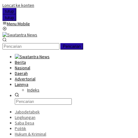
Loncat ke konten
tutup
tutup
Menu Mobile
Pencarian
Berita
Nasional
Daerah
Advertorial
Lainnya
Indeks
Jabodetabek
Lingkungan
Saba Desa
Politik
Hukum & Kriminal