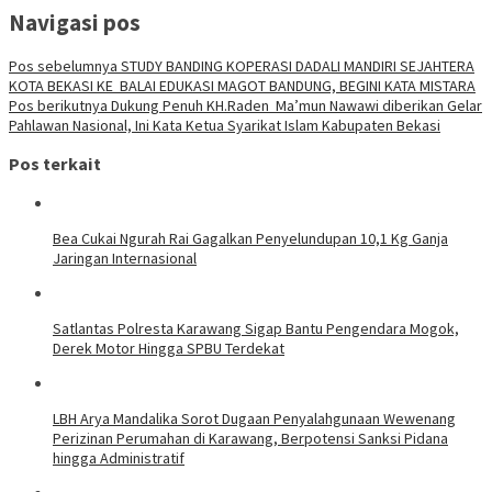
Navigasi pos
Pos sebelumnya
STUDY BANDING KOPERASI DADALI MANDIRI SEJAHTERA
KOTA BEKASI KE BALAI EDUKASI MAGOT BANDUNG, BEGINI KATA MISTARA
Pos berikutnya
Dukung Penuh KH.Raden Ma’mun Nawawi diberikan Gelar
Pahlawan Nasional, Ini Kata Ketua Syarikat Islam Kabupaten Bekasi
Pos terkait
Bea Cukai Ngurah Rai Gagalkan Penyelundupan 10,1 Kg Ganja
Jaringan Internasional
Satlantas Polresta Karawang Sigap Bantu Pengendara Mogok,
Derek Motor Hingga SPBU Terdekat
LBH Arya Mandalika Sorot Dugaan Penyalahgunaan Wewenang
Perizinan Perumahan di Karawang, Berpotensi Sanksi Pidana
hingga Administratif