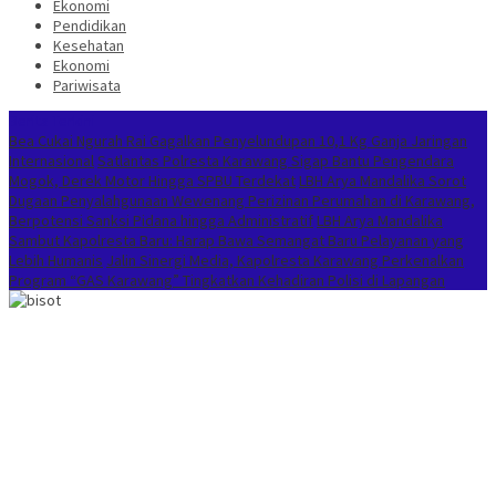
Ekonomi
Pendidikan
Kesehatan
Ekonomi
Pariwisata
Berita Terkini
Bea Cukai Ngurah Rai Gagalkan Penyelundupan 10,1 Kg Ganja Jaringan
Internasional
Satlantas Polresta Karawang Sigap Bantu Pengendara
Mogok, Derek Motor Hingga SPBU Terdekat
LBH Arya Mandalika Sorot
Dugaan Penyalahgunaan Wewenang Perizinan Perumahan di Karawang,
Berpotensi Sanksi Pidana hingga Administratif
LBH Arya Mandalika
Sambut Kapolresta Baru: Harap Bawa Semangat Baru Pelayanan yang
Lebih Humanis
Jalin Sinergi Media, Kapolresta Karawang Perkenalkan
Program “GAS Karawang” Tingkatkan Kehadiran Polisi di Lapangan