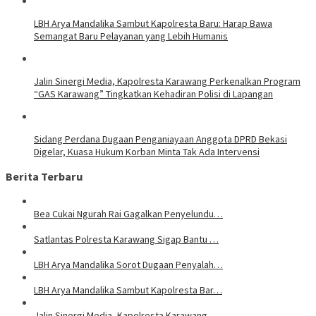
LBH Arya Mandalika Sambut Kapolresta Baru: Harap Bawa
Semangat Baru Pelayanan yang Lebih Humanis
Jalin Sinergi Media, Kapolresta Karawang Perkenalkan Program
“GAS Karawang” Tingkatkan Kehadiran Polisi di Lapangan
Sidang Perdana Dugaan Penganiayaan Anggota DPRD Bekasi
Digelar, Kuasa Hukum Korban Minta Tak Ada Intervensi
Berita Terbaru
Bea Cukai Ngurah Rai Gagalkan Penyelundu…
Satlantas Polresta Karawang Sigap Bantu …
LBH Arya Mandalika Sorot Dugaan Penyalah…
LBH Arya Mandalika Sambut Kapolresta Bar…
Jalin Sinergi Media, Kapolresta Karawang…