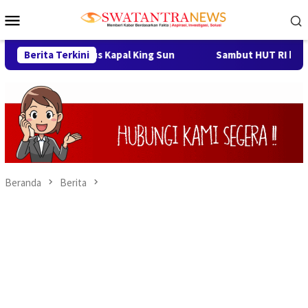
Loncat
Menu
ke
Mobile
konten
ngkap Modus Kapal King Sun
Berita Terkini
Sambut HUT RI ke-81, Pemde
Beranda
Berita