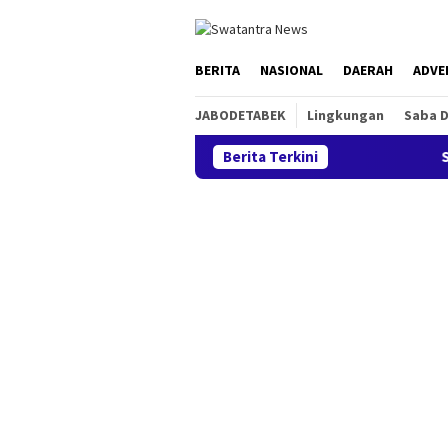
Loncat
tutup
ke
konten
BERITA
NASIONAL
DAERAH
ADVE
JABODETABEK
Lingkungan
Saba 
Berita Terkini
Satlantas Po