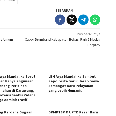
SEBARKAN
Pos berikutnya
ara Umum
Cabor Drumband Kabupaten Bekasi Raih 2 Medali
Porprov
Arya Mandalika Sorot
LBH Arya Mandalika Sambut
an Penyalahgunaan
Kapolresta Baru: Harap Bawa
nang Perizinan
Semangat Baru Pelayanan
mahan di Karawang,
yang Lebih Humanis
otensi Sanksi Pidana
ga Administratif
ng Perdana Dugaan
DPMPTSP & UPTD Pasar Baru