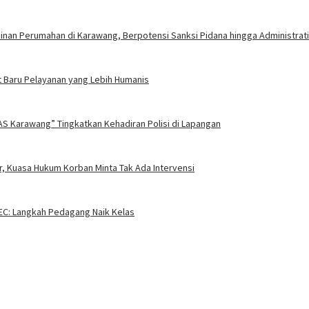
nan Perumahan di Karawang, Berpotensi Sanksi Pidana hingga Administrati
 Baru Pelayanan yang Lebih Humanis
AS Karawang” Tingkatkan Kehadiran Polisi di Lapangan
, Kuasa Hukum Korban Minta Tak Ada Intervensi
EC: Langkah Pedagang Naik Kelas