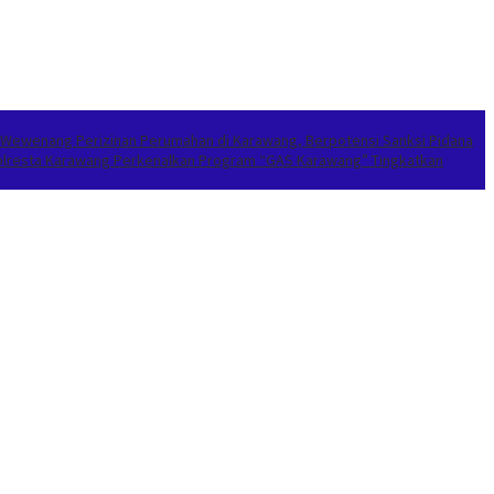
 Wewenang Perizinan Perumahan di Karawang, Berpotensi Sanksi Pidana
apolresta Karawang Perkenalkan Program “GAS Karawang” Tingkatkan