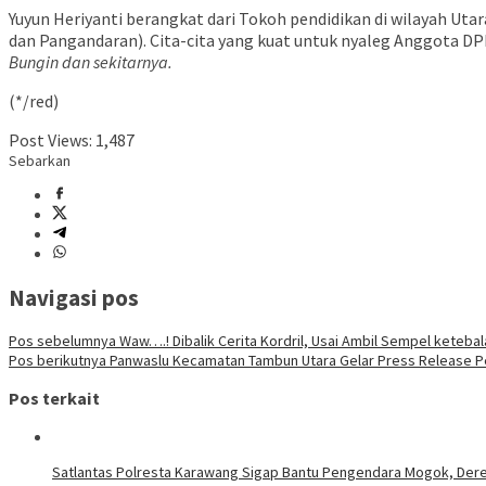
Yuyun Heriyanti berangkat dari Tokoh pendidikan di wilayah Utar
dan Pangandaran). Cita-cita yang kuat untuk nyaleg Anggota DP
Bungin dan sekitarnya.
(*/red)
Post Views:
1,487
Sebarkan
Navigasi pos
Pos sebelumnya
Waw….! Dibalik Cerita Kordril, Usai Ambil Sempel keteba
Pos berikutnya
Panwaslu Kecamatan Tambun Utara Gelar Press Release P
Pos terkait
Satlantas Polresta Karawang Sigap Bantu Pengendara Mogok, Der