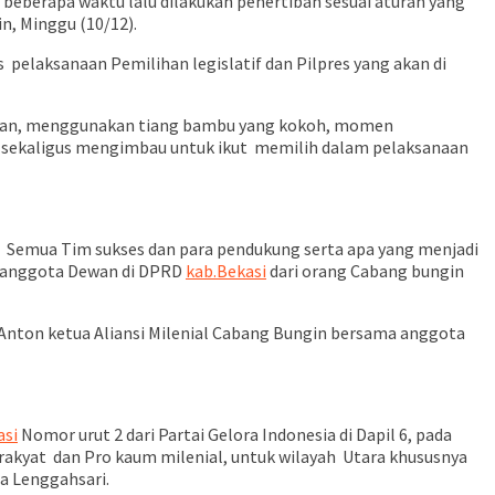
beberapa waktu lalu dilakukan penertiban sesuai aturan yang
n, Minggu (10/12).
 pelaksanaan Pemilihan legislatif dan Pilpres yang akan di
kungan, menggunakan tiang bambu yang kokoh, momen
, sekaligus mengimbau untuk ikut memilih dalam pelaksanaan
s Semua Tim sukses dan para pendukung serta apa yang menjadi
i anggota Dewan di DPRD
kab.Bekasi
dari orang Cabang bungin
h Anton ketua Aliansi Milenial Cabang Bungin bersama anggota
asi
Nomor urut 2 dari Partai Gelora Indonesia di Dapil 6, pada
 rakyat dan Pro kaum milenial, untuk wilayah Utara khususnya
sa Lenggahsari.