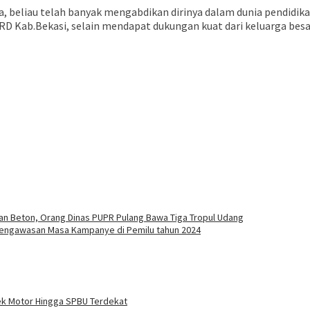
a, beliau telah banyak mengabdikan dirinya dalam dunia pendidikan
RD Kab.Bekasi, selain mendapat dukungan kuat dari keluarga besa
lan Beton, Orang Dinas PUPR Pulang Bawa Tiga Tropul Udang
engawasan Masa Kampanye di Pemilu tahun 2024
ek Motor Hingga SPBU Terdekat