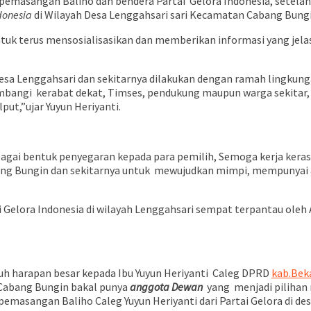
pemasangan Baliho dan bendera Partai Gelora Indonesia, setelah 
ndonesia
di Wilayah Desa Lenggahsari sari Kecamatan Cabang Bungi
tuk terus mensosialisasikan dan memberikan informasi yang jelas
ah desa Lenggahsari dan sekitarnya dilakukan dengan ramah ling
mbangi kerabat dekat, Timses, pendukung maupun warga sekitar
put,”ujar Yuyun Heriyanti.
ebagai bentuk penyegaran kepada para pemilih, Semoga kerja kera
abang Bungin dan sekitarnya untuk mewujudkan mimpi, mempunya
ai Gelora Indonesia di wilayah Lenggahsari sempat terpantau ole
ruh harapan besar kepada Ibu Yuyun Heriyanti Caleg DPRD
kab.Bek
 Cabang Bungin bakal punya
anggota Dewan
yang menjadi pilihan
emasangan Baliho Caleg Yuyun Heriyanti dari Partai Gelora di de