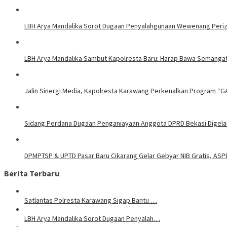
LBH Arya Mandalika Sorot Dugaan Penyalahgunaan Wewenang Perizi
LBH Arya Mandalika Sambut Kapolresta Baru: Harap Bawa Semangat
Jalin Sinergi Media, Kapolresta Karawang Perkenalkan Program “G
Sidang Perdana Dugaan Penganiayaan Anggota DPRD Bekasi Digelar
DPMPTSP & UPTD Pasar Baru Cikarang Gelar Gebyar NIB Gratis, ASP
Berita Terbaru
Satlantas Polresta Karawang Sigap Bantu …
LBH Arya Mandalika Sorot Dugaan Penyalah…