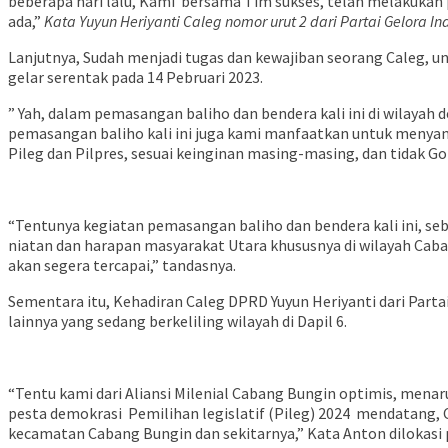
beberapa hari lalu, Kami bersama Tim sukses, telah melakukan 
ada,”
Kata Yuyun Heriyanti Caleg nomor urut 2 dari Partai Gelora I
Lanjutnya, Sudah menjadi tugas dan kewajiban seorang Caleg, un
gelar serentak pada 14 Pebruari 2023.
” Yah, dalam pemasangan baliho dan bendera kali ini di wilay
pemasangan baliho kali ini juga kami manfaatkan untuk menya
Pileg dan Pilpres, sesuai keinginan masing-masing, dan tidak Gol
“Tentunya kegiatan pemasangan baliho dan bendera kali ini, s
niatan dan harapan masyarakat Utara khususnya di wilayah C
akan segera tercapai,” tandasnya.
Sementara itu, Kehadiran Caleg DPRD Yuyun Heriyanti dari Part
lainnya yang sedang berkeliling wilayah di Dapil 6.
“Tentu kami dari Aliansi Milenial Cabang Bungin optimis, mena
pesta demokrasi Pemilihan legislatif (Pileg) 2024 mendatang,
kecamatan Cabang Bungin dan sekitarnya,” Kata Anton dilokasi p