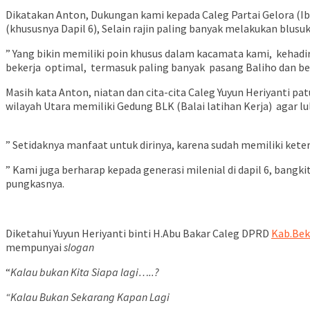
Dikatakan Anton, Dukungan kami kepada Caleg Partai Gelora (Ibu 
(khususnya Dapil 6), Selain rajin paling banyak melakukan blusu
” Yang bikin memiliki poin khusus dalam kacamata kami, kehadir
bekerja optimal, termasuk paling banyak pasang Baliho dan bende
Masih kata Anton, niatan dan cita-cita Caleg Yuyun Heriyanti p
wilayah Utara memiliki Gedung BLK (Balai latihan Kerja) agar 
” Setidaknya manfaat untuk dirinya, karena sudah memiliki ket
” Kami juga berharap kepada generasi milenial di dapil 6, bangk
pungkasnya.
Diketahui Yuyun Heriyanti binti H.Abu Bakar Caleg DPRD
Kab.Bek
mempunyai
slogan
“
Kalau bukan Kita Siapa lagi…..?
“Kalau Bukan Sekarang Kapan Lagi