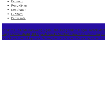
Ekonomi
Pendidikan
Kesehatan
Ekonomi
Pariwisata
Berita Terkini
Satlantas Polresta Karawang Sigap Bantu Pengendara Mogok, Derek Mot
hingga Administratif
LBH Arya Mandalika Sambut Kapolresta Baru: Harap 
Kehadiran Polisi di Lapangan
Sidang Perdana Dugaan Penganiayaan Anggota