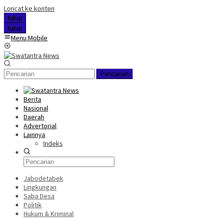
Loncat ke konten
tutup
tutup
Menu Mobile
Pencarian
Berita
Nasional
Daerah
Advertorial
Lainnya
Indeks
Jabodetabek
Lingkungan
Saba Desa
Politik
Hukum & Kriminal