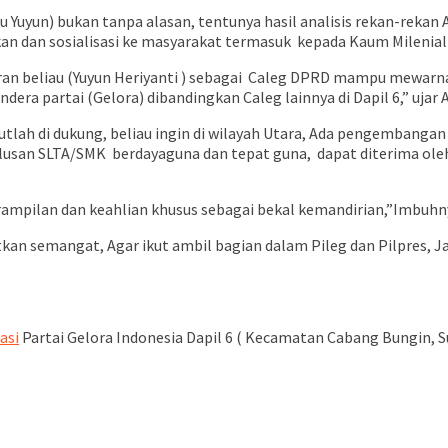
Yuyun) bukan tanpa alasan, tentunya hasil analisis rekan-rekan A
kan dan sosialisasi ke masyarakat termasuk kepada Kaum Milenial (
an beliau (Yuyun Heriyanti ) sebagai Caleg DPRD mampu mewarnai 
ra partai (Gelora) dibandingkan Caleg lainnya di Dapil 6,” ujar 
atutlah di dukung, beliau ingin di wilayah Utara, Ada pengembang
lulusan SLTA/SMK berdayaguna dan tepat guna, dapat diterima ol
erampilan dan keahlian khusus sebagai bekal kemandirian,”Imbuhn
itkan semangat, Agar ikut ambil bagian dalam Pileg dan Pilpres, 
asi
Partai Gelora Indonesia Dapil 6 ( Kecamatan Cabang Bungin, 