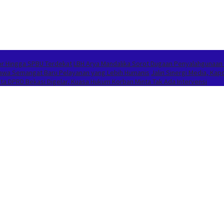
or Hingga SPBU Terdekat
LBH Arya Mandalika Sorot Dugaan Penyalahgunaan
Bawa Semangat Baru Pelayanan yang Lebih Humanis
Jalin Sinergi Media, K
 DPRD Bekasi Digelar, Kuasa Hukum Korban Minta Tak Ada Intervensi