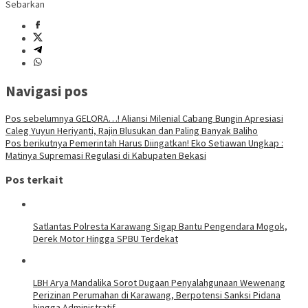
Sebarkan
Navigasi pos
Pos sebelumnya
GELORA…! Aliansi Milenial Cabang Bungin Apresiasi
Caleg Yuyun Heriyanti, Rajin Blusukan dan Paling Banyak Baliho
Pos berikutnya
Pemerintah Harus Diingatkan! Eko Setiawan Ungkap :
Matinya Supremasi Regulasi di Kabupaten Bekasi
Pos terkait
Satlantas Polresta Karawang Sigap Bantu Pengendara Mogok,
Derek Motor Hingga SPBU Terdekat
LBH Arya Mandalika Sorot Dugaan Penyalahgunaan Wewenang
Perizinan Perumahan di Karawang, Berpotensi Sanksi Pidana
hingga Administratif