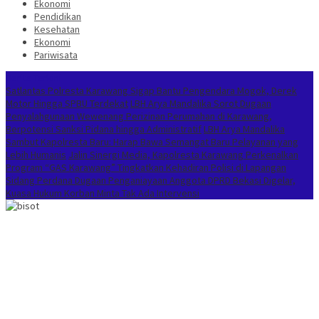
Ekonomi
Pendidikan
Kesehatan
Ekonomi
Pariwisata
Berita Terkini
Satlantas Polresta Karawang Sigap Bantu Pengendara Mogok, Derek
Motor Hingga SPBU Terdekat
LBH Arya Mandalika Sorot Dugaan
Penyalahgunaan Wewenang Perizinan Perumahan di Karawang,
Berpotensi Sanksi Pidana hingga Administratif
LBH Arya Mandalika
Sambut Kapolresta Baru: Harap Bawa Semangat Baru Pelayanan yang
Lebih Humanis
Jalin Sinergi Media, Kapolresta Karawang Perkenalkan
Program “GAS Karawang” Tingkatkan Kehadiran Polisi di Lapangan
Sidang Perdana Dugaan Penganiayaan Anggota DPRD Bekasi Digelar,
Kuasa Hukum Korban Minta Tak Ada Intervensi