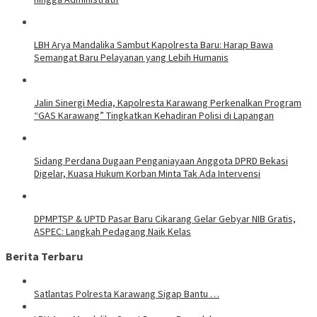
LBH Arya Mandalika Sambut Kapolresta Baru: Harap Bawa
Semangat Baru Pelayanan yang Lebih Humanis
Jalin Sinergi Media, Kapolresta Karawang Perkenalkan Program
“GAS Karawang” Tingkatkan Kehadiran Polisi di Lapangan
Sidang Perdana Dugaan Penganiayaan Anggota DPRD Bekasi
Digelar, Kuasa Hukum Korban Minta Tak Ada Intervensi
DPMPTSP & UPTD Pasar Baru Cikarang Gelar Gebyar NIB Gratis,
ASPEC: Langkah Pedagang Naik Kelas
Berita Terbaru
Satlantas Polresta Karawang Sigap Bantu …