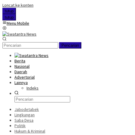
Loncat ke konten
tutup
tutup
Menu Mobile
Pencarian
Berita
Nasional
Daerah
Advertorial
Lainnya
Indeks
Jabodetabek
Lingkungan
Saba Desa
Politik
Hukum & Kriminal