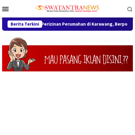
Loncat
Menu
ke
Mobile
konten
ang Perizinan Perumahan di Karawang, Berpotensi Sanksi Pidan
Berita Terkini