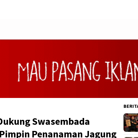
BERIT
 Dukung Swasembada
 Pimpin Penanaman Jagung