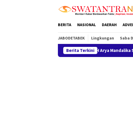
Loncat
tutup
ke
konten
BERITA
NASIONAL
DAERAH
ADVE
JABODETABEK
Lingkungan
Saba 
LBH Arya Mandalika Sorot Dugaan Pe
Berita Terkini