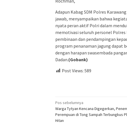
Rochman,
Adapun Kabag SDM Polres Karawang 
jawab, menyampaikan bahwa kegiata
nyata peran aktif Polri dalam mend
memotivasi seluruh personel Polres 
pembinaan dan pendampingan kepada
program penanaman jagung dapat be
dengan harapan swasembada pangan
Dadan.
(Gobank)
Post Views:
589
Navigasi
Pos sebelumnya
Warga Tytyan Kencana Digegerkan, Penem
pos
Perempuan di Tong Sampah Terbungkus Pl
Hitan