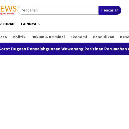
Pencarian
RTORIAL
LAINNYA
Desa
Politik
Hukum & Kriminal
Ekonomi
Pendidikan
Kes
nyalahgunaan Wewenang Perizinan Perumahan di Karawang, Berp