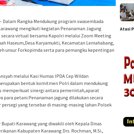
– Dalam Rangka Mendukung program swasembada
 Karawang mengikuti kegiatan Penanaman Jagung
Atasi 
n secara virtual bersama Kapolri melalui Zoom Meeting
n Buah Haseum,Desa Karyamukti, Kecamatan Lemahabang,
leh unsur Forkopimda serta para pemangku kepentingan
ansyah melalui Kasi Humas IPDA Cep Wildan
merupakan bentuk komitmen Polri dalam mendukung
s memperkuat sinergi antara pemerintah,aparat
a para petani.Penanaman jagung dilakukan secara
er persegi yang tersebar di masing-masing lahan Polsek
 Bupati Karawang yang diwakili oleh Kepala Dinas
rikanan Kabupaten Karawang Drs. Rochman, M.Si.,