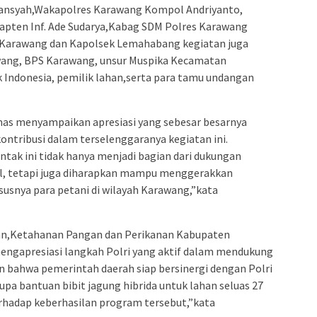
diansyah,Wakapolres Karawang Kompol Andriyanto,
apten Inf. Ade Sudarya,Kabag SDM Polres Karawang
Karawang dan Kapolsek Lemahabang kegiatan juga
awang, BPS Karawang, unsur Muspika Kecamatan
Indonesia, pemilik lahan,serta para tamu undangan
as menyampaikan apresiasi yang sebesar besarnya
ontribusi dalam terselenggaranya kegiatan ini.
tak ini tidak hanya menjadi bagian dari dukungan
l, tetapi juga diharapkan mampu menggerakkan
usnya para petani di wilayah Karawang,”kata
ian,Ketahanan Pangan dan Perikanan Kabupaten
engapresiasi langkah Polri yang aktif dalam mendukung
 bahwa pemerintah daerah siap bersinergi dengan Polri
a bantuan bibit jagung hibrida untuk lahan seluas 27
rhadap keberhasilan program tersebut,”kata