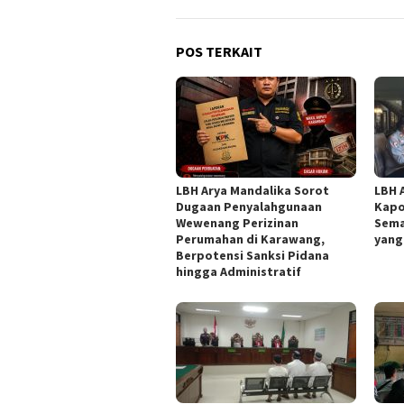
POS TERKAIT
LBH Arya Mandalika Sorot
LBH 
Dugaan Penyalahgunaan
Kapo
Wewenang Perizinan
Sema
Perumahan di Karawang,
yang
Berpotensi Sanksi Pidana
hingga Administratif