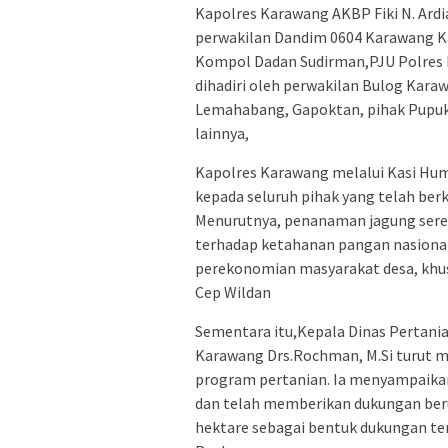
Kapolres Karawang AKBP Fiki N. Ar
perwakilan Dandim 0604 Karawang K
Kompol Dadan Sudirman,PJU Polres 
dihadiri oleh perwakilan Bulog Kar
Lemahabang, Gapoktan, pihak Pupuk 
lainnya,
Kapolres Karawang melalui Kasi Hum
kepada seluruh pihak yang telah berk
Menurutnya, penanaman jagung seren
terhadap ketahanan pangan nasiona
perekonomian masyarakat desa, khus
Cep Wildan
Sementara itu,Kepala Dinas Pertan
Karawang Drs.Rochman, M.Si turut m
program pertanian. Ia menyampaikan
dan telah memberikan dukungan berup
hektare sebagai bentuk dukungan te