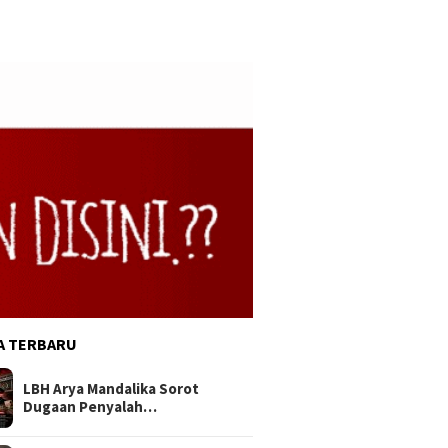
A TERBARU
LBH Arya Mandalika Sorot
Dugaan Penyalah…