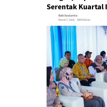
Serentak Kuartal 
Bobi Swatantra
Maret 7, 2026
589 Dilihat