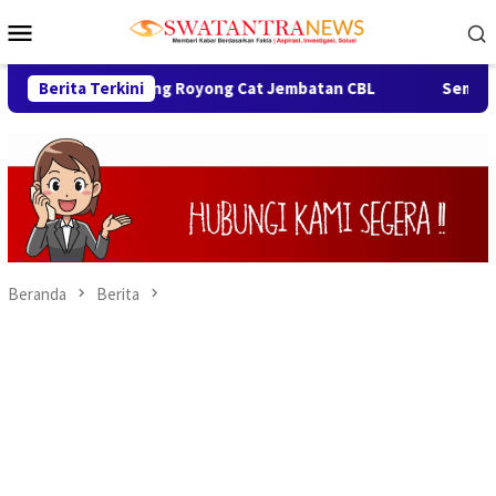
Loncat
Menu
ke
Mobile
konten
Warga Gotong Royong Cat Jembatan CBL
Berita Terkini
Semarak HUT ke-
Beranda
Berita