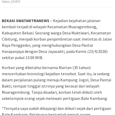
Oplus_131072
BEKASI SWATANTRANEWS
– Kejadian kejahatan jalanan
kembali terjadi di wilayah Kecamatan Muaragembong,
Kabupaten Bekasi. Seorang warga Desa Muktiwari, Kecamatan
Cibitung, menjadi korban penjambretan saat melintas di Jalan
Raya Penggedor, yang menghubungkan Desa Pantai
Harapanjaya dengan Desa Jayasakti, pada Kamis (23/4/2026)
sekitar pukul 13.00 WIB.
Korban yang diketahui bernama Martan (35 tahun)
menceritakan kronologi kejadian tersebut. Saat itu, ia sedang
dalam perjalanan pulang menuju Kampung Jogol, Desa Pantai
Bakti, tempat tinggal istrinya yang berasal dari wilayah
Muaragembong. Tanpa disadari, korban telah diikuti oleh
sekelompok orang sejak melewati pertigaan Bale Kambang.
“Ternyata saya sudah dibayangi dan diikuti sejak dari pertigaan
Bale Kambang. Pelakunya berjumlah empat orang,