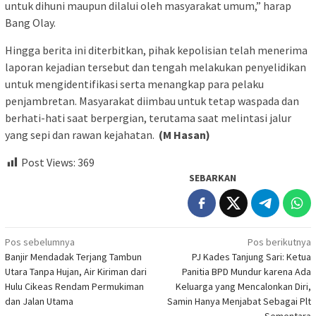
untuk dihuni maupun dilalui oleh masyarakat umum,” harap
Bang Olay.
Hingga berita ini diterbitkan, pihak kepolisian telah menerima
laporan kejadian tersebut dan tengah melakukan penyelidikan
untuk mengidentifikasi serta menangkap para pelaku
penjambretan. Masyarakat diimbau untuk tetap waspada dan
berhati-hati saat berpergian, terutama saat melintasi jalur
yang sepi dan rawan kejahatan.
(M Hasan)
Post Views:
369
SEBARKAN
Navigasi
Pos sebelumnya
Pos berikutnya
Banjir Mendadak Terjang Tambun
PJ Kades Tanjung Sari: Ketua
pos
Utara Tanpa Hujan, Air Kiriman dari
Panitia BPD Mundur karena Ada
Hulu Cikeas Rendam Permukiman
Keluarga yang Mencalonkan Diri,
dan Jalan Utama
Samin Hanya Menjabat Sebagai Plt