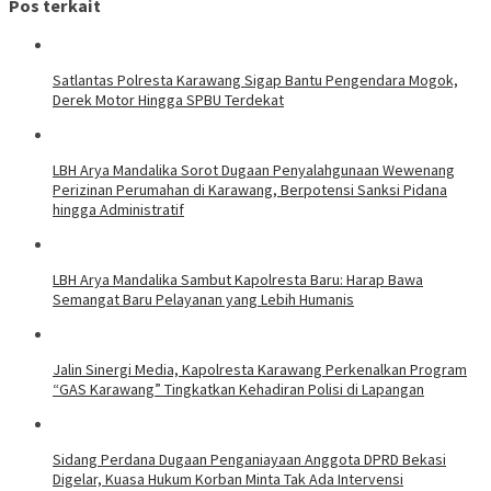
Pos terkait
Satlantas Polresta Karawang Sigap Bantu Pengendara Mogok,
Derek Motor Hingga SPBU Terdekat
LBH Arya Mandalika Sorot Dugaan Penyalahgunaan Wewenang
Perizinan Perumahan di Karawang, Berpotensi Sanksi Pidana
hingga Administratif
LBH Arya Mandalika Sambut Kapolresta Baru: Harap Bawa
Semangat Baru Pelayanan yang Lebih Humanis
Jalin Sinergi Media, Kapolresta Karawang Perkenalkan Program
“GAS Karawang” Tingkatkan Kehadiran Polisi di Lapangan
Sidang Perdana Dugaan Penganiayaan Anggota DPRD Bekasi
Digelar, Kuasa Hukum Korban Minta Tak Ada Intervensi