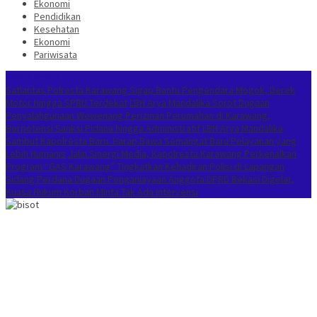
Ekonomi
Pendidikan
Kesehatan
Ekonomi
Pariwisata
Berita Terkini
Satlantas Polresta Karawang Sigap Bantu Pengendara Mogok, Derek
Motor Hingga SPBU Terdekat
LBH Arya Mandalika Sorot Dugaan
Penyalahgunaan Wewenang Perizinan Perumahan di Karawang,
Berpotensi Sanksi Pidana hingga Administratif
LBH Arya Mandalika
Sambut Kapolresta Baru: Harap Bawa Semangat Baru Pelayanan yang
Lebih Humanis
Jalin Sinergi Media, Kapolresta Karawang Perkenalkan
Program “GAS Karawang” Tingkatkan Kehadiran Polisi di Lapangan
Sidang Perdana Dugaan Penganiayaan Anggota DPRD Bekasi Digelar,
Kuasa Hukum Korban Minta Tak Ada Intervensi