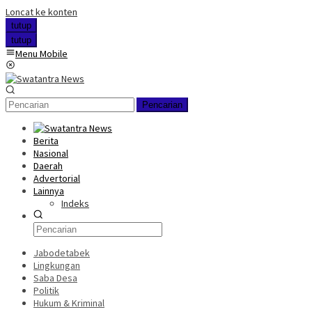
Loncat ke konten
tutup
tutup
Menu Mobile
Pencarian
Berita
Nasional
Daerah
Advertorial
Lainnya
Indeks
Jabodetabek
Lingkungan
Saba Desa
Politik
Hukum & Kriminal