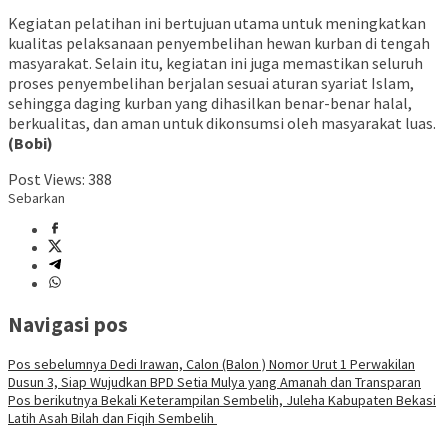
Kegiatan pelatihan ini bertujuan utama untuk meningkatkan
kualitas pelaksanaan penyembelihan hewan kurban di tengah
masyarakat. Selain itu, kegiatan ini juga memastikan seluruh
proses penyembelihan berjalan sesuai aturan syariat Islam,
sehingga daging kurban yang dihasilkan benar-benar halal,
berkualitas, dan aman untuk dikonsumsi oleh masyarakat luas.
(Bobi)
Post Views:
388
Sebarkan
Navigasi pos
Pos sebelumnya
Dedi Irawan, Calon (Balon ) Nomor Urut 1 Perwakilan
Dusun 3, Siap Wujudkan BPD Setia Mulya yang Amanah dan Transparan
Pos berikutnya
Bekali Keterampilan Sembelih, Juleha Kabupaten Bekasi
Latih Asah Bilah dan Fiqih Sembelih