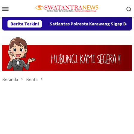
Loncat
Menu
ke
Mobile
konten
l
Berita Terkini
Satlantas Polresta Karawang Sigap Bantu Pengendara
Beranda
Berita