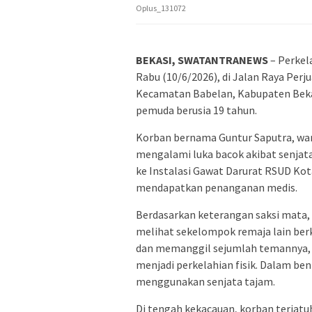
Oplus_131072
BEKASI, SWATANTRANEWS
– Perkela
Rabu (10/6/2026), di Jalan Raya Per
Kecamatan Babelan, Kabupaten Bekas
pemuda berusia 19 tahun.
Korban bernama Guntur Saputra, war
mengalami luka bacok akibat senjata
ke Instalasi Gawat Darurat RSUD Kot
mendapatkan penanganan medis.
Berdasarkan keterangan saksi mata, i
melihat sekelompok remaja lain ber
dan memanggil sejumlah temannya,
menjadi perkelahian fisik. Dalam be
menggunakan senjata tajam.
Di tengah kekacauan, korban terjatu