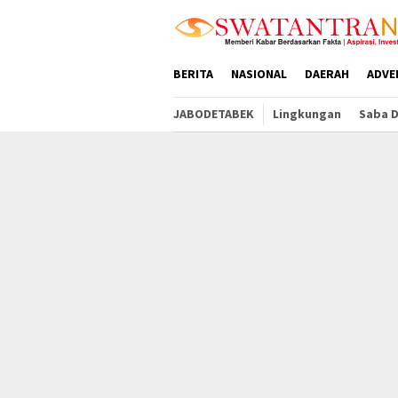
Loncat
tutup
ke
konten
BERITA
NASIONAL
DAERAH
ADVE
JABODETABEK
Lingkungan
Saba 