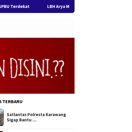
t
LBH Arya Mandalika Sorot Dugaan Penyalahgunaan Wewe
A TERBARU
Satlantas Polresta Karawang
Sigap Bantu …