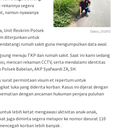
-rekannya segera
at, namun nyawanya
a, Unit Reskrim Polsek
Oplus_131072
m diterjunkan untuk
endatangi rumah sakit guna mengumpulkan data awal.
gsung menuju TKP dan rumah sakit. Saat ini kami sedang
ksi, mencari rekaman CCTV, serta mendalami identitas
m Polsek Babelan, AKP Syafwardi ZA, SH.
s surat permintaan visum et repertum untuk
gkat luka yang diderita korban. Kasus ini dijerat dengan
t kematian dengan ancaman hukuman penjara puluhan
untuk lebih ketat mengawasi aktivitas anak-anak,
kat juga diminta segera melapor ke nomor darurat 110
 mencegah korban lebih banyak .