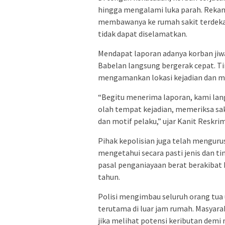
hingga mengalami luka parah. Rekan
membawanya ke rumah sakit terdek
tidak dapat diselamatkan.
Mendapat laporan adanya korban jiw
Babelan langsung bergerak cepat. Ti
mengamankan lokasi kejadian dan m
“Begitu menerima laporan, kami lan
olah tempat kejadian, memeriksa sa
dan motif pelaku,” ujar Kanit Reskri
Pihak kepolisian juga telah menguru
mengetahui secara pasti jenis dan tin
pasal penganiayaan berat berakiba
tahun.
Polisi mengimbau seluruh orang tua 
terutama di luar jam rumah. Masyara
jika melihat potensi keributan demi