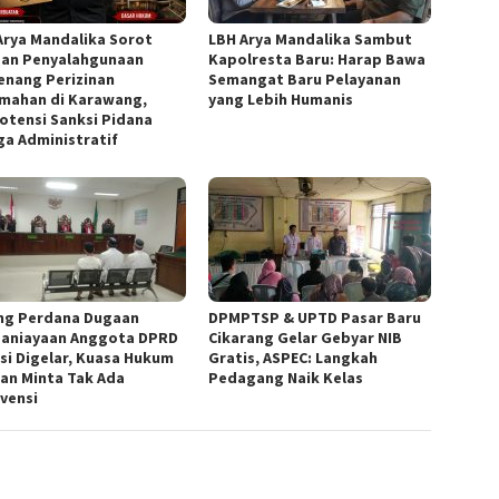
Arya Mandalika Sorot
LBH Arya Mandalika Sambut
an Penyalahgunaan
Kapolresta Baru: Harap Bawa
nang Perizinan
Semangat Baru Pelayanan
mahan di Karawang,
yang Lebih Humanis
otensi Sanksi Pidana
ga Administratif
ng Perdana Dugaan
DPMPTSP & UPTD Pasar Baru
aniayaan Anggota DPRD
Cikarang Gelar Gebyar NIB
si Digelar, Kuasa Hukum
Gratis, ASPEC: Langkah
an Minta Tak Ada
Pedagang Naik Kelas
rvensi