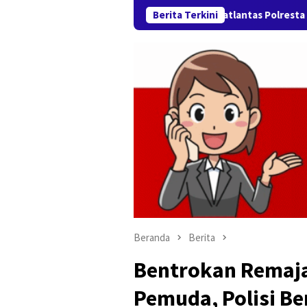
Satlantas Polresta Karawang Si
Berita Terkini
Beranda
Berita
Bentrokan Remaja
Pemuda, Polisi B