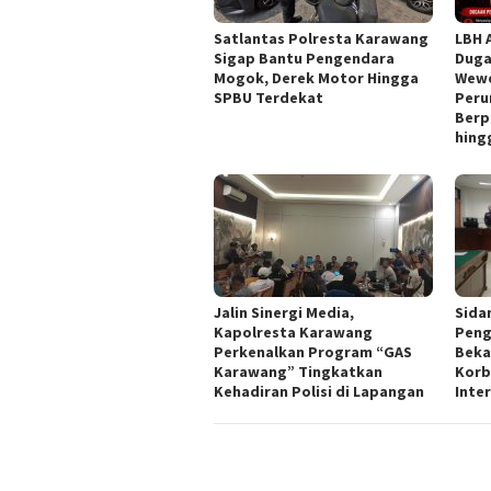
Satlantas Polresta Karawang
LBH 
Sigap Bantu Pengendara
Duga
Mogok, Derek Motor Hingga
Wewe
SPBU Terdekat
Peru
Berp
hing
Jalin Sinergi Media,
Sida
Kapolresta Karawang
Peng
Perkenalkan Program “GAS
Beka
Karawang” Tingkatkan
Korb
Kehadiran Polisi di Lapangan
Inte