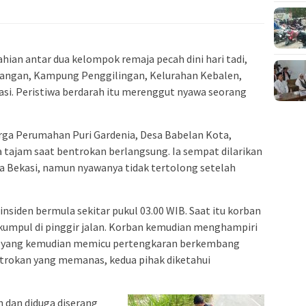
hian antar dua kelompok remaja pecah dini hari tadi,
juangan, Kampung Penggilingan, Kelurahan Kebalen,
i. Peristiwa berdarah itu merenggut nyawa seorang
ga Perumahan Puri Gardenia, Desa Babelan Kota,
 tajam saat bentrokan berlangsung. Ia sempat dilarikan
a Bekasi, namun nyawanya tidak tertolong setelah
nsiden bermula sekitar pukul 03.00 WIB. Saat itu korban
kumpul di pinggir jalan. Korban kemudian menghampiri
 yang kemudian memicu pertengkaran berkembang
ntrokan yang memanas, kedua pihak diketahui
h dan diduga diserang