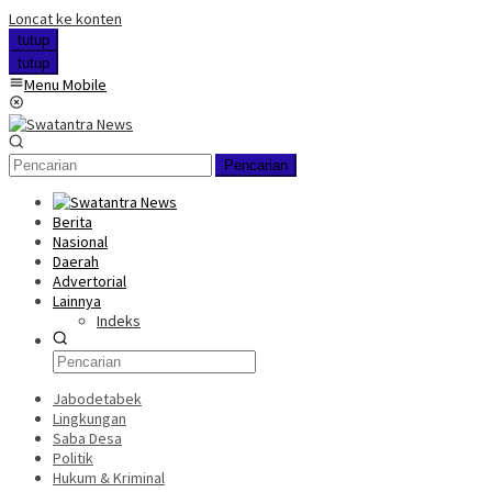
Loncat ke konten
tutup
tutup
Menu Mobile
Pencarian
Berita
Nasional
Daerah
Advertorial
Lainnya
Indeks
Jabodetabek
Lingkungan
Saba Desa
Politik
Hukum & Kriminal