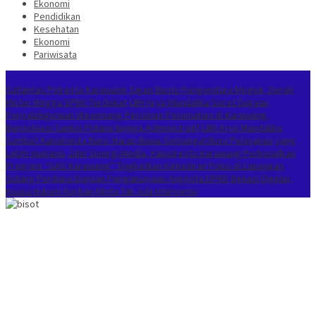
Ekonomi
Pendidikan
Kesehatan
Ekonomi
Pariwisata
Berita Terkini
Satlantas Polresta Karawang Sigap Bantu Pengendara Mogok, Derek
Motor Hingga SPBU Terdekat
LBH Arya Mandalika Sorot Dugaan
Penyalahgunaan Wewenang Perizinan Perumahan di Karawang,
Berpotensi Sanksi Pidana hingga Administratif
LBH Arya Mandalika
Sambut Kapolresta Baru: Harap Bawa Semangat Baru Pelayanan yang
Lebih Humanis
Jalin Sinergi Media, Kapolresta Karawang Perkenalkan
Program “GAS Karawang” Tingkatkan Kehadiran Polisi di Lapangan
Sidang Perdana Dugaan Penganiayaan Anggota DPRD Bekasi Digelar,
Kuasa Hukum Korban Minta Tak Ada Intervensi