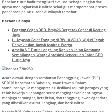
Babelan turut hadir mengikuti evaluasi sebagai bagian dari
upaya meningkatkan kualitas sekaligus mempercepat proses
pendataan pelaku usaha di wilayah tersebut.
Bacaan Lainnya
Fogging Cegah DBD, Braja26 Bergerak Cepat di Kedung
Jaya
H. Jayasan Gelar Fogging di RW 10 VGH 3, Wujud Cegah
Penyakit dan Jawab Aspirasi Warga
Amelia S.E Turun Langsung Rapikan Jalan Kampung
Sembilangan, Warga Apresiasi Kepedulian Calon BPD
Hurip Jaya
Acara diawali dengan sambutan Penanggung Jawab (PIC)
SE2026 Kecamatan Babelan, Irwan Irawan. Dalam
sambutannya, ia mengapresiasi dedikasi seluruh petugas yang
telah bekerja di lapangan serta mengingatkan pentingnya
menjaga semangat, ketelitian, dan tanggung jawab agar data
yang dihasilkan akurat, lengkap, dan berkualitas.
Kepala BPS Kabupaten Bekasi, Krido Saptono, menegaskan