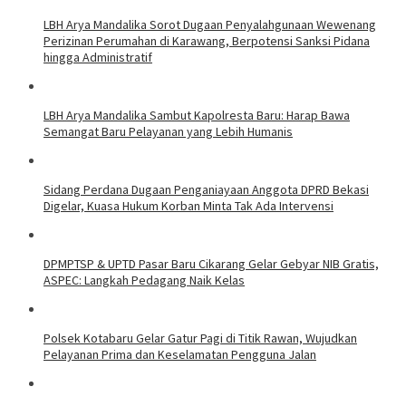
LBH Arya Mandalika Sorot Dugaan Penyalahgunaan Wewenang
Perizinan Perumahan di Karawang, Berpotensi Sanksi Pidana
hingga Administratif
LBH Arya Mandalika Sambut Kapolresta Baru: Harap Bawa
Semangat Baru Pelayanan yang Lebih Humanis
Sidang Perdana Dugaan Penganiayaan Anggota DPRD Bekasi
Digelar, Kuasa Hukum Korban Minta Tak Ada Intervensi
DPMPTSP & UPTD Pasar Baru Cikarang Gelar Gebyar NIB Gratis,
ASPEC: Langkah Pedagang Naik Kelas
Polsek Kotabaru Gelar Gatur Pagi di Titik Rawan, Wujudkan
Pelayanan Prima dan Keselamatan Pengguna Jalan