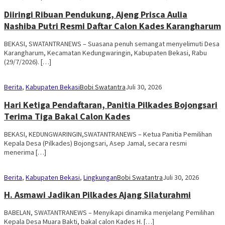
Diiringi Ribuan Pendukung, Ajeng Prisca Aulia
Nashiba Putri Resmi Daftar Calon Kades Karangharum
BEKASI, SWATANTRANEWS – Suasana penuh semangat menyelimuti Desa
Karangharum, Kecamatan Kedungwaringin, Kabupaten Bekasi, Rabu
(29/7/2026). […]
Berita
,
Kabupaten Bekasi
Bobi Swatantra
Juli 30, 2026
Hari Ketiga Pendaftaran, Panitia Pilkades Bojongsari
Terima Tiga Bakal Calon Kades
BEKASI, KEDUNGWARINGIN,SWATANTRANEWS – Ketua Panitia Pemilihan
Kepala Desa (Pilkades) Bojongsari, Asep Jamal, secara resmi
menerima […]
Berita
,
Kabupaten Bekasi
,
Lingkungan
Bobi Swatantra
Juli 30, 2026
H. Asmawi Jadikan Pilkades Ajang Silaturahmi
BABELAN, SWATANTRANEWS – Menyikapi dinamika menjelang Pemilihan
Kepala Desa Muara Bakti, bakal calon Kades H. […]