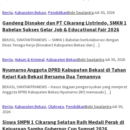
Berita
,
Kabupaten Bekasi
,
Pendidikan
Bobi Swatantra
Juli 30, 2026
Gandeng Disnaker dan PT Cikarang Listrindo, SMKN 1
Babelan Sukses Gelar Job & Educational Fair 2026
BEKASI, SWATANTRANEWS — SMKN 1 Babelan berkolaborasi dengan
Dinas Tenaga Kerja (Disnaker) Kabupaten Bekasi dan […]
Berita
,
Hukum & Kriminal
,
Kabupaten Bekasi
Bobi Swatantra
Juli 30, 2026
Nyumarno Anggota DPRD Kabupaten Bekasi di Tahan
Kejari Kab Bekasi Bersama Dua Temannya
BEKASI, SWATANTRANEWS – Kasus dugaan pengeroyokan yang menjerat
Anggota DPRD Kabupaten Bekasi Nyumarno (NY) memasuki […]
Berita
,
Kabupaten Bekasi
,
Olahraga
,
Pendidikan
Bobi Swatantra
Juli 30,
2026
Siswa SMPN 1 Cikarang Selatan Raih Medali Perak di
Kejuaraan Sambo Gubernur Cup Sumsel 2026