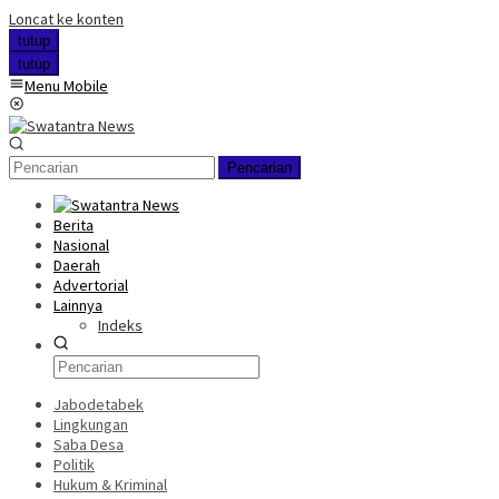
Loncat ke konten
tutup
tutup
Menu Mobile
Pencarian
Berita
Nasional
Daerah
Advertorial
Lainnya
Indeks
Jabodetabek
Lingkungan
Saba Desa
Politik
Hukum & Kriminal