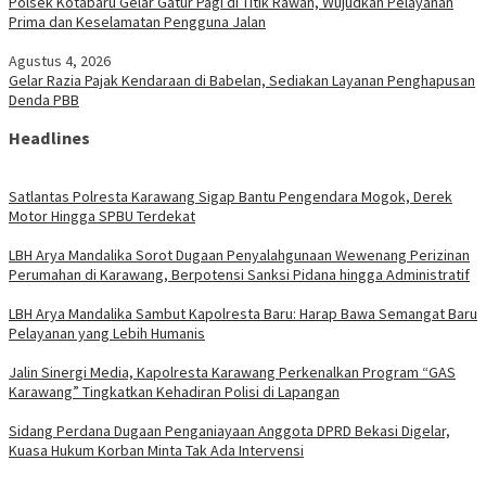
Polsek Kotabaru Gelar Gatur Pagi di Titik Rawan, Wujudkan Pelayanan
Prima dan Keselamatan Pengguna Jalan
Agustus 4, 2026
Gelar Razia Pajak Kendaraan di Babelan, Sediakan Layanan Penghapusan
Denda PBB
Headlines
Satlantas Polresta Karawang Sigap Bantu Pengendara Mogok, Derek
Motor Hingga SPBU Terdekat
LBH Arya Mandalika Sorot Dugaan Penyalahgunaan Wewenang Perizinan
Perumahan di Karawang, Berpotensi Sanksi Pidana hingga Administratif
LBH Arya Mandalika Sambut Kapolresta Baru: Harap Bawa Semangat Baru
Pelayanan yang Lebih Humanis
Jalin Sinergi Media, Kapolresta Karawang Perkenalkan Program “GAS
Karawang” Tingkatkan Kehadiran Polisi di Lapangan
Sidang Perdana Dugaan Penganiayaan Anggota DPRD Bekasi Digelar,
Kuasa Hukum Korban Minta Tak Ada Intervensi