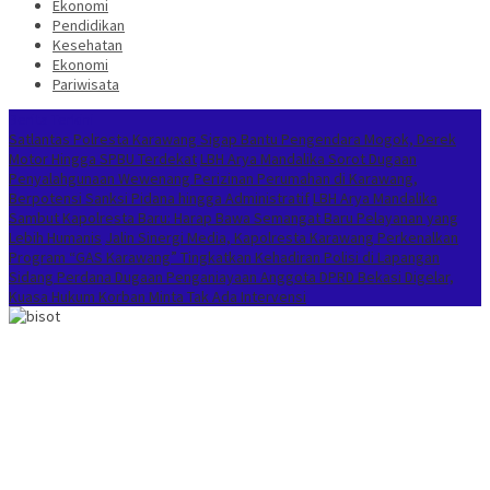
Ekonomi
Pendidikan
Kesehatan
Ekonomi
Pariwisata
Berita Terkini
Satlantas Polresta Karawang Sigap Bantu Pengendara Mogok, Derek
Motor Hingga SPBU Terdekat
LBH Arya Mandalika Sorot Dugaan
Penyalahgunaan Wewenang Perizinan Perumahan di Karawang,
Berpotensi Sanksi Pidana hingga Administratif
LBH Arya Mandalika
Sambut Kapolresta Baru: Harap Bawa Semangat Baru Pelayanan yang
Lebih Humanis
Jalin Sinergi Media, Kapolresta Karawang Perkenalkan
Program “GAS Karawang” Tingkatkan Kehadiran Polisi di Lapangan
Sidang Perdana Dugaan Penganiayaan Anggota DPRD Bekasi Digelar,
Kuasa Hukum Korban Minta Tak Ada Intervensi