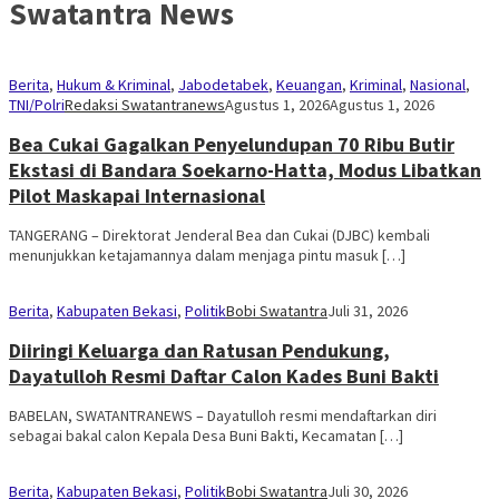
Swatantra News
Berita
,
Hukum & Kriminal
,
Jabodetabek
,
Keuangan
,
Kriminal
,
Nasional
,
TNI/Polri
Redaksi Swatantranews
Agustus 1, 2026
Agustus 1, 2026
Bea Cukai Gagalkan Penyelundupan 70 Ribu Butir
Ekstasi di Bandara Soekarno-Hatta, Modus Libatkan
Pilot Maskapai Internasional
TANGERANG – Direktorat Jenderal Bea dan Cukai (DJBC) kembali
menunjukkan ketajamannya dalam menjaga pintu masuk […]
Berita
,
Kabupaten Bekasi
,
Politik
Bobi Swatantra
Juli 31, 2026
Diiringi Keluarga dan Ratusan Pendukung,
Dayatulloh Resmi Daftar Calon Kades Buni Bakti
BABELAN, SWATANTRANEWS – Dayatulloh resmi mendaftarkan diri
sebagai bakal calon Kepala Desa Buni Bakti, Kecamatan […]
Berita
,
Kabupaten Bekasi
,
Politik
Bobi Swatantra
Juli 30, 2026