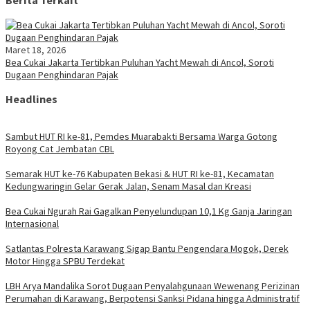
Berita Terkait
Maret 18, 2026
Bea Cukai Jakarta Tertibkan Puluhan Yacht Mewah di Ancol, Soroti
Dugaan Penghindaran Pajak
Headlines
Sambut HUT RI ke-81, Pemdes Muarabakti Bersama Warga Gotong
Royong Cat Jembatan CBL
Semarak HUT ke-76 Kabupaten Bekasi & HUT RI ke-81, Kecamatan
Kedungwaringin Gelar Gerak Jalan, Senam Masal dan Kreasi
Bea Cukai Ngurah Rai Gagalkan Penyelundupan 10,1 Kg Ganja Jaringan
Internasional
Satlantas Polresta Karawang Sigap Bantu Pengendara Mogok, Derek
Motor Hingga SPBU Terdekat
LBH Arya Mandalika Sorot Dugaan Penyalahgunaan Wewenang Perizinan
Perumahan di Karawang, Berpotensi Sanksi Pidana hingga Administratif