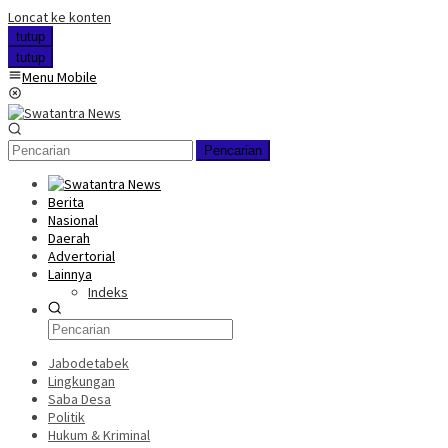
Loncat ke konten
tutup
tutup
Menu Mobile
Pencarian
Berita
Nasional
Daerah
Advertorial
Lainnya
Indeks
Jabodetabek
Lingkungan
Saba Desa
Politik
Hukum & Kriminal