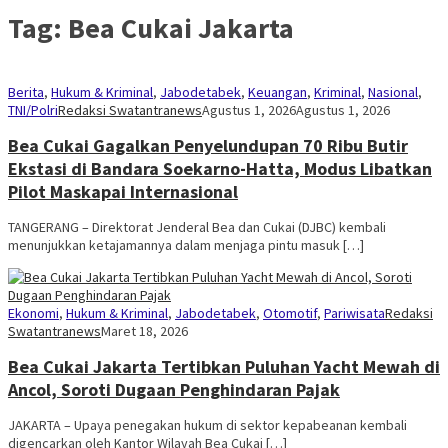
Tag:
Bea Cukai Jakarta
Berita
,
Hukum & Kriminal
,
Jabodetabek
,
Keuangan
,
Kriminal
,
Nasional
,
TNI/Polri
Redaksi Swatantranews
Agustus 1, 2026
Agustus 1, 2026
Bea Cukai Gagalkan Penyelundupan 70 Ribu Butir
Ekstasi di Bandara Soekarno-Hatta, Modus Libatkan
Pilot Maskapai Internasional
TANGERANG – Direktorat Jenderal Bea dan Cukai (DJBC) kembali
menunjukkan ketajamannya dalam menjaga pintu masuk […]
Ekonomi
,
Hukum & Kriminal
,
Jabodetabek
,
Otomotif
,
Pariwisata
Redaksi
Swatantranews
Maret 18, 2026
Bea Cukai Jakarta Tertibkan Puluhan Yacht Mewah di
Ancol, Soroti Dugaan Penghindaran Pajak
JAKARTA – Upaya penegakan hukum di sektor kepabeanan kembali
digencarkan oleh Kantor Wilayah Bea Cukai […]