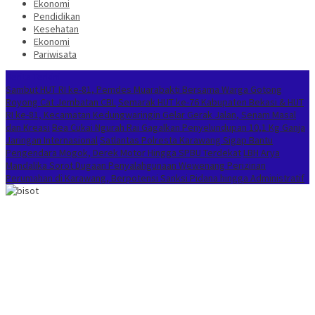
Ekonomi
Pendidikan
Kesehatan
Ekonomi
Pariwisata
Berita Terkini
Sambut HUT RI ke-81, Pemdes Muarabakti Bersama Warga Gotong
Royong Cat Jembatan CBL
Semarak HUT ke-76 Kabupaten Bekasi & HUT
RI ke-81, Kecamatan Kedungwaringin Gelar Gerak Jalan, Senam Masal
dan Kreasi
Bea Cukai Ngurah Rai Gagalkan Penyelundupan 10,1 Kg Ganja
Jaringan Internasional
Satlantas Polresta Karawang Sigap Bantu
Pengendara Mogok, Derek Motor Hingga SPBU Terdekat
LBH Arya
Mandalika Sorot Dugaan Penyalahgunaan Wewenang Perizinan
Perumahan di Karawang, Berpotensi Sanksi Pidana hingga Administratif