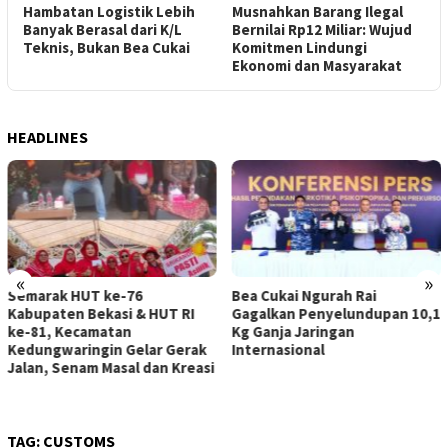
Hambatan Logistik Lebih
Musnahkan Barang Ilegal
Banyak Berasal dari K/L
Bernilai Rp12 Miliar: Wujud
Teknis, Bukan Bea Cukai
Komitmen Lindungi
Ekonomi dan Masyarakat
HEADLINES
«
»
Bea Cukai Ngurah Rai
Satlantas Polresta Karawang
Gagalkan Penyelundupan 10,1
Sigap Bantu Pengendara
Kg Ganja Jaringan
Mogok, Derek Motor Hingga
Internasional
SPBU Terdekat
TAG:
CUSTOMS