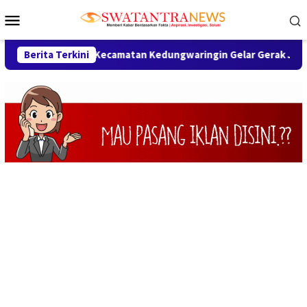
Loncat
Menu
ke
Mobile
konten
T RI ke-81, Kecamatan Kedungwaringin Gelar Gerak Jalan, Senam
Berita Terkini