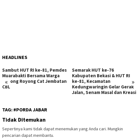
HEADLINES
Sambut HUT RI ke-81, Pemdes
Semarak HUT ke-76
Muarabakti Bersama Warga
Kabupaten Bekasi & HUT RI
«
»
Gotong Royong Cat Jembatan
ke-81, Kecamatan
CBL
Kedungwaringin Gelar Gerak
Jalan, Senam Masal dan Kreasi
TAG:
#PORDA JABAR
Tidak Ditemukan
Sepertinya kami tidak dapat menemukan yang Anda cari. Mungkin
pencarian dapat membantu.