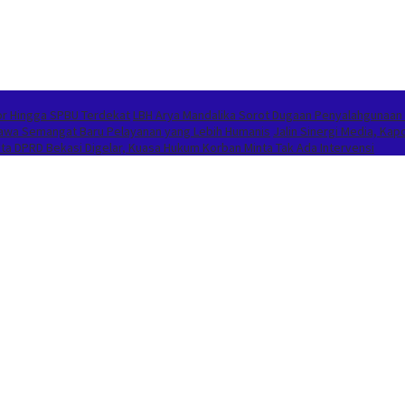
or Hingga SPBU Terdekat
LBH Arya Mandalika Sorot Dugaan Penyalahgunaan
Bawa Semangat Baru Pelayanan yang Lebih Humanis
Jalin Sinergi Media, K
 DPRD Bekasi Digelar, Kuasa Hukum Korban Minta Tak Ada Intervensi