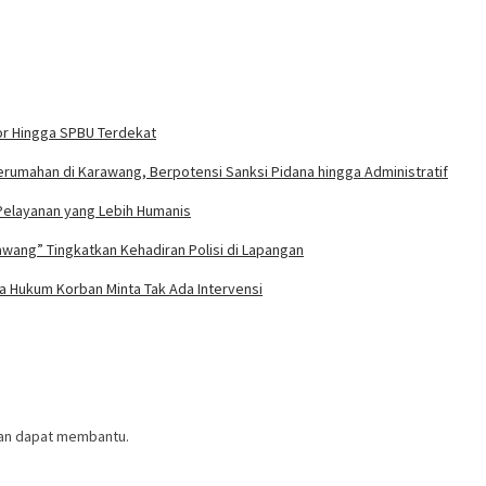
or Hingga SPBU Terdekat
umahan di Karawang, Berpotensi Sanksi Pidana hingga Administratif
Pelayanan yang Lebih Humanis
wang” Tingkatkan Kehadiran Polisi di Lapangan
 Hukum Korban Minta Tak Ada Intervensi
ian dapat membantu.