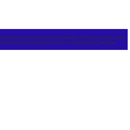
 Wewenang Perizinan Perumahan di Karawang, Berpotensi Sanksi Pidana
apolresta Karawang Perkenalkan Program “GAS Karawang” Tingkatkan