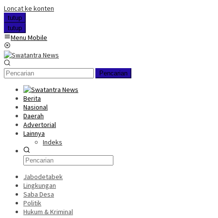
Loncat ke konten
tutup
tutup
Menu Mobile
Pencarian
Berita
Nasional
Daerah
Advertorial
Lainnya
Indeks
Jabodetabek
Lingkungan
Saba Desa
Politik
Hukum & Kriminal