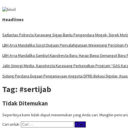
Headlines
Satlantas Polresta Karawang Sigap Bantu Pengendara Mogok, Derek Mot
LBH Arya Mandalika Sorot Dugaan Penyalahgunaan Wewenang Perizinan Per
LBH Arya Mandalika Sambut Kapolresta Baru: Harap Bawa Semangat Baru 
Jalin Sinergi Media, Kapolresta Karawang Perkenalkan Program “GAS Kara
Sidang Perdana Dugaan Penganiayaan Anggota DPRD Bekasi Digelar, Kuasa
Tag:
#sertijab
Tidak Ditemukan
Sepertinya kami tidak dapat menemukan yang Anda cari. Mungkin pencar
Cari untuk: