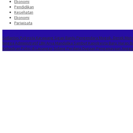
Ekonomi
Pendidikan
Kesehatan
Ekonomi
Pariwisata
Berita Terkini
Satlantas Polresta Karawang Sigap Bantu Pengendara Mogok, Derek Mot
hingga Administratif
LBH Arya Mandalika Sambut Kapolresta Baru: Harap 
Kehadiran Polisi di Lapangan
Sidang Perdana Dugaan Penganiayaan Anggota