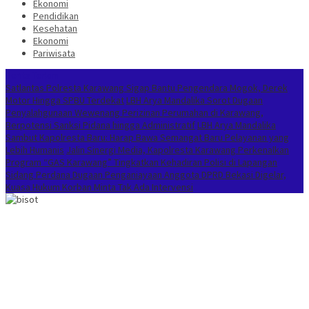
Ekonomi
Pendidikan
Kesehatan
Ekonomi
Pariwisata
Berita Terkini
Satlantas Polresta Karawang Sigap Bantu Pengendara Mogok, Derek
Motor Hingga SPBU Terdekat
LBH Arya Mandalika Sorot Dugaan
Penyalahgunaan Wewenang Perizinan Perumahan di Karawang,
Berpotensi Sanksi Pidana hingga Administratif
LBH Arya Mandalika
Sambut Kapolresta Baru: Harap Bawa Semangat Baru Pelayanan yang
Lebih Humanis
Jalin Sinergi Media, Kapolresta Karawang Perkenalkan
Program “GAS Karawang” Tingkatkan Kehadiran Polisi di Lapangan
Sidang Perdana Dugaan Penganiayaan Anggota DPRD Bekasi Digelar,
Kuasa Hukum Korban Minta Tak Ada Intervensi