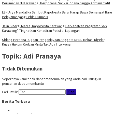
Perumahan di Karawang, Berpotensi Sanksi Pidana hingga Administratif
LBH Arya Mandalika Sambut Kapolresta Baru: Harap Bawa Semangat Baru
Pelayanan yang Lebih Humanis
Jalin Sinergi Media, Kapolresta Karawang Perkenalkan Program “GAS
Karawang” Tingkatkan Kehadiran Polisi di Lapangan
Sidang Perdana Dugaan Penganiayaan Anggota DPRD Bekasi Digelar,
Kuasa Hukum Korban Minta Tak Ada Intervensi
Topik:
Adi Pranaya
Tidak Ditemukan
Sepertinya kami tidak dapat menemukan yang Anda cari. Mungkin
pencarian dapat membantu.
Cari untuk:
Berita Terbaru