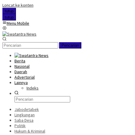
Loncat ke konten
tutup
tutup
Menu Mobile
Pencarian
Berita
Nasional
Daerah
Advertorial
Lainnya
Indeks
Jabodetabek
Lingkungan
Saba Desa
Politik
Hukum & Kriminal