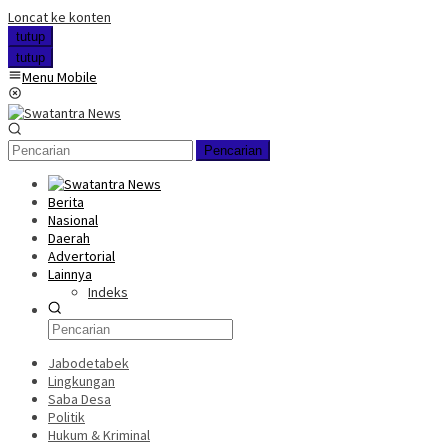
Loncat ke konten
tutup
tutup
Menu Mobile
Pencarian
Berita
Nasional
Daerah
Advertorial
Lainnya
Indeks
Jabodetabek
Lingkungan
Saba Desa
Politik
Hukum & Kriminal