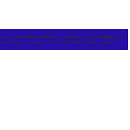
 Wewenang Perizinan Perumahan di Karawang, Berpotensi Sanksi Pidana
apolresta Karawang Perkenalkan Program “GAS Karawang” Tingkatkan