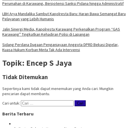
Perumahan di Karawang, Berpotensi Sanksi Pidana hingga Administratif
LBH Arya Mandalika Sambut Kapolresta Baru: Harap Bawa Semangat Baru
Pelayanan yang Lebih Humanis
Jalin Sinergi Media, Kapolresta Karawang Perkenalkan Program “GAS
Karawang” Tingkatkan Kehadiran Polisi di Lapangan
Sidang Perdana Dugaan Penganiayaan Anggota DPRD Bekasi Digelar,
Kuasa Hukum Korban Minta Tak Ada Intervensi
Topik:
Encep S Jaya
Tidak Ditemukan
Sepertinya kami tidak dapat menemukan yang Anda cari. Mungkin
pencarian dapat membantu.
Cari untuk:
Berita Terbaru