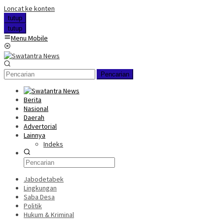
Loncat ke konten
tutup
tutup
Menu Mobile
Pencarian
Berita
Nasional
Daerah
Advertorial
Lainnya
Indeks
Jabodetabek
Lingkungan
Saba Desa
Politik
Hukum & Kriminal