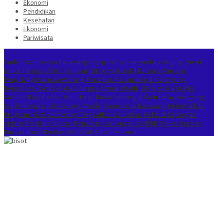
Ekonomi
Pendidikan
Kesehatan
Ekonomi
Pariwisata
Berita Terkini
Satlantas Polresta Karawang Sigap Bantu Pengendara Mogok, Derek
Motor Hingga SPBU Terdekat
LBH Arya Mandalika Sorot Dugaan
Penyalahgunaan Wewenang Perizinan Perumahan di Karawang,
Berpotensi Sanksi Pidana hingga Administratif
LBH Arya Mandalika
Sambut Kapolresta Baru: Harap Bawa Semangat Baru Pelayanan yang
Lebih Humanis
Jalin Sinergi Media, Kapolresta Karawang Perkenalkan
Program “GAS Karawang” Tingkatkan Kehadiran Polisi di Lapangan
Sidang Perdana Dugaan Penganiayaan Anggota DPRD Bekasi Digelar,
Kuasa Hukum Korban Minta Tak Ada Intervensi