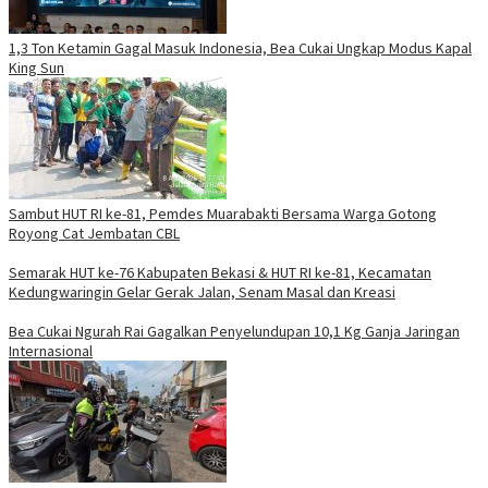
1,3 Ton Ketamin Gagal Masuk Indonesia, Bea Cukai Ungkap Modus Kapal
King Sun
Sambut HUT RI ke-81, Pemdes Muarabakti Bersama Warga Gotong
Royong Cat Jembatan CBL
Semarak HUT ke-76 Kabupaten Bekasi & HUT RI ke-81, Kecamatan
Kedungwaringin Gelar Gerak Jalan, Senam Masal dan Kreasi
Bea Cukai Ngurah Rai Gagalkan Penyelundupan 10,1 Kg Ganja Jaringan
Internasional