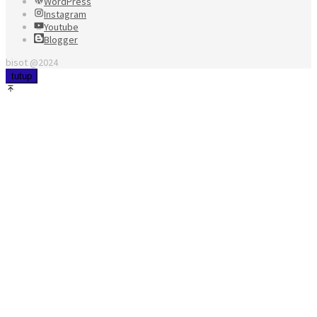
WordPress
Instagram
Youtube
Blogger
bisot @2024
tutup