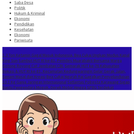
Saba Desa
Politik
Hukum & Kriminal
Ekonomi
Pendidikan
Kesehatan
Ekonomi
Pariwisata
Berita Terkini
1,3 Ton Ketamin Gagal Masuk Indonesia, Bea Cukai Ungkap Modus Kapal
King Sun
Sambut HUT RI ke-81, Pemdes Muarabakti Bersama Warga
Gotong Royong Cat Jembatan CBL
Semarak HUT ke-76 Kabupaten
Bekasi & HUT RI ke-81, Kecamatan Kedungwaringin Gelar Gerak Jalan,
Senam Masal dan Kreasi
Bea Cukai Ngurah Rai Gagalkan Penyelundupan
10,1 Kg Ganja Jaringan Internasional
Satlantas Polresta Karawang Sigap
Bantu Pengendara Mogok, Derek Motor Hingga SPBU Terdekat