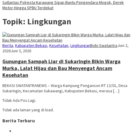
Satlantas Polresta Karawang Sigap Bantu Pengendara Mogok, Derek
Motor Hingga SPBU Terdekat
Topik:
Lingkungan
Berita
,
Kabupaten Bekasi
,
Kesehatan
,
Lingkungan
Bobi Swatantra
Juni 2,
2026
Juni 3, 2026
Gunungan Sampah Liar di Sukaringin Bikin Warga
Murka, Lalat Hijau dan Bau Menyengat Ancam
Kesehatan
BEKASI SWATANTRANEWS – Warga Kampung Penganson RT 13/01, Desa
Sukaringin, Kecamatan Sukawangi, Kabupaten Bekasi, merasa […]
Tidak Ada Pos Lagi.
Tidak ada laman yang di load.
Berita Terbaru