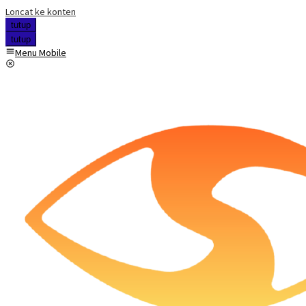
Loncat ke konten
tutup
tutup
Menu Mobile