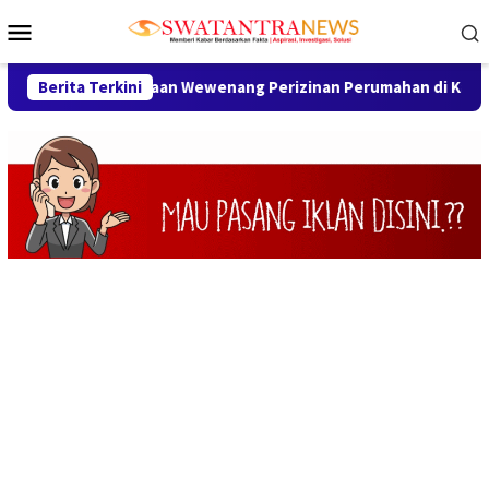
Loncat
Menu
ke
Mobile
konten
 Penyalahgunaan Wewenang Perizinan Perumahan di Karawang, Be
Berita Terkini