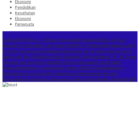
Ekonomi
Pendidikan
Kesehatan
Ekonomi
Pariwisata
Berita Terkini
Sambut HUT RI ke-81, Pemdes Muarabakti Bersama Warga Gotong
Royong Cat Jembatan CBL
Semarak HUT ke-76 Kabupaten Bekasi & HUT
RI ke-81, Kecamatan Kedungwaringin Gelar Gerak Jalan, Senam Masal
dan Kreasi
Bea Cukai Ngurah Rai Gagalkan Penyelundupan 10,1 Kg Ganja
Jaringan Internasional
Satlantas Polresta Karawang Sigap Bantu
Pengendara Mogok, Derek Motor Hingga SPBU Terdekat
LBH Arya
Mandalika Sorot Dugaan Penyalahgunaan Wewenang Perizinan
Perumahan di Karawang, Berpotensi Sanksi Pidana hingga Administratif