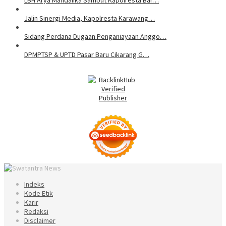
LBH Arya Mandalika Sambut Kapolresta Bar…
Jalin Sinergi Media, Kapolresta Karawang…
Sidang Perdana Dugaan Penganiayaan Anggo…
DPMPTSP & UPTD Pasar Baru Cikarang G…
Indeks
Kode Etik
Karir
Redaksi
Disclaimer