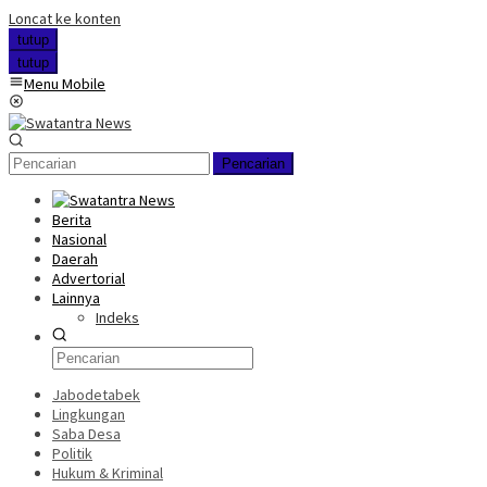
Loncat ke konten
tutup
tutup
Menu Mobile
Pencarian
Berita
Nasional
Daerah
Advertorial
Lainnya
Indeks
Jabodetabek
Lingkungan
Saba Desa
Politik
Hukum & Kriminal