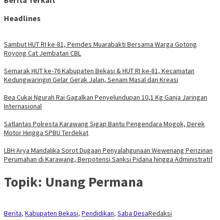
Berita Terkait
Headlines
Sambut HUT RI ke-81, Pemdes Muarabakti Bersama Warga Gotong
Royong Cat Jembatan CBL
Semarak HUT ke-76 Kabupaten Bekasi & HUT RI ke-81, Kecamatan
Kedungwaringin Gelar Gerak Jalan, Senam Masal dan Kreasi
Bea Cukai Ngurah Rai Gagalkan Penyelundupan 10,1 Kg Ganja Jaringan
Internasional
Satlantas Polresta Karawang Sigap Bantu Pengendara Mogok, Derek
Motor Hingga SPBU Terdekat
LBH Arya Mandalika Sorot Dugaan Penyalahgunaan Wewenang Perizinan
Perumahan di Karawang, Berpotensi Sanksi Pidana hingga Administratif
Topik:
Unang Permana
Berita
,
Kabupaten Bekasi
,
Pendidikan
,
Saba Desa
Redaksi