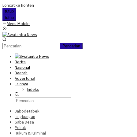
Loncat ke konten
tutup
tutup
Menu Mobile
Pencarian
Berita
Nasional
Daerah
Advertorial
Lainnya
Indeks
Jabodetabek
Lingkungan
Saba Desa
Politik
Hukum & Kriminal