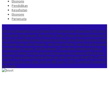
Ekonomi
Pendidikan
Kesehatan
Ekonomi
Pariwisata
Berita Terkini
LBH Arya Mandalika Sorot Dugaan Penyalahgunaan Wewenang Perizinan
Perumahan di Karawang, Berpotensi Sanksi Pidana hingga Administratif
LBH Arya Mandalika Sambut Kapolresta Baru: Harap Bawa Semangat Baru
Pelayanan yang Lebih Humanis
Jalin Sinergi Media, Kapolresta Karawang
Perkenalkan Program “GAS Karawang” Tingkatkan Kehadiran Polisi di
Lapangan
Sidang Perdana Dugaan Penganiayaan Anggota DPRD Bekasi
Digelar, Kuasa Hukum Korban Minta Tak Ada Intervensi
DPMPTSP & UPTD
Pasar Baru Cikarang Gelar Gebyar NIB Gratis, ASPEC: Langkah Pedagang
Naik Kelas