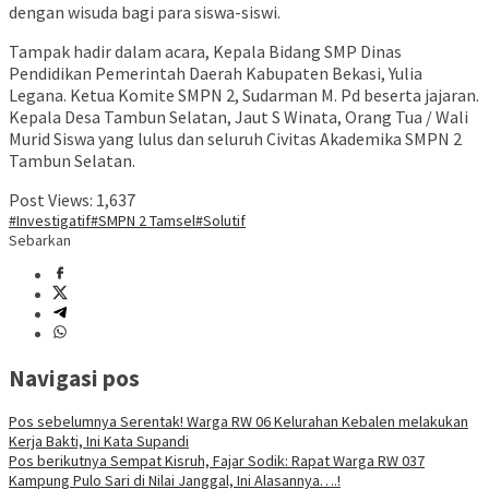
dengan wisuda bagi para siswa-siswi.
Tampak hadir dalam acara, Kepala Bidang SMP Dinas
Pendidikan Pemerintah Daerah Kabupaten Bekasi, Yulia
Legana. Ketua Komite SMPN 2, Sudarman M. Pd beserta jajaran.
Kepala Desa Tambun Selatan, Jaut S Winata, Orang Tua / Wali
Murid Siswa yang lulus dan seluruh Civitas Akademika SMPN 2
Tambun Selatan.
Post Views:
1,637
#Investigatif
#SMPN 2 Tamsel
#Solutif
Sebarkan
Navigasi pos
Pos sebelumnya
Serentak! Warga RW 06 Kelurahan Kebalen melakukan
Kerja Bakti, Ini Kata Supandi
Pos berikutnya
Sempat Kisruh, Fajar Sodik: Rapat Warga RW 037
Kampung Pulo Sari di Nilai Janggal, Ini Alasannya….!