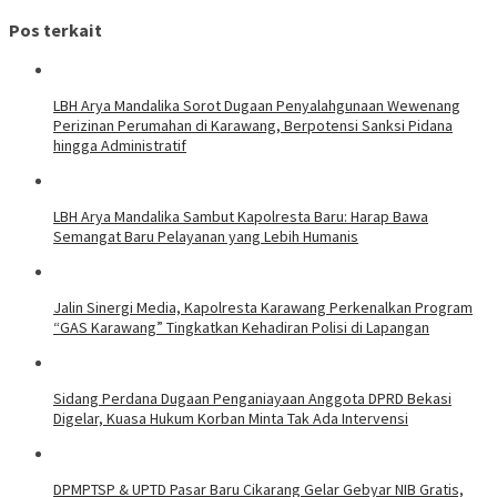
Pos terkait
LBH Arya Mandalika Sorot Dugaan Penyalahgunaan Wewenang
Perizinan Perumahan di Karawang, Berpotensi Sanksi Pidana
hingga Administratif
LBH Arya Mandalika Sambut Kapolresta Baru: Harap Bawa
Semangat Baru Pelayanan yang Lebih Humanis
Jalin Sinergi Media, Kapolresta Karawang Perkenalkan Program
“GAS Karawang” Tingkatkan Kehadiran Polisi di Lapangan
Sidang Perdana Dugaan Penganiayaan Anggota DPRD Bekasi
Digelar, Kuasa Hukum Korban Minta Tak Ada Intervensi
DPMPTSP & UPTD Pasar Baru Cikarang Gelar Gebyar NIB Gratis,