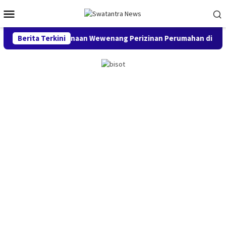
Loncat
Menu
ke
Mobile
konten
aan Penyalahgunaan Wewenang Perizinan Perumahan di Karawang,
Berita Terkini