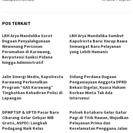
POS TERKAIT
LBH Arya Mandalika Sorot
LBH Arya Mandalika Sambut
Dugaan Penyalahgunaan
Kapolresta Baru: Harap Bawa
Wewenang Perizinan
Semangat Baru Pelayanan
Perumahan di Karawang,
yang Lebih Humanis
Berpotensi Sanksi Pidana
hingga Administratif
Jalin Sinergi Media, Kapolresta
Sidang Perdana Dugaan
Karawang Perkenalkan
Penganiayaan Anggota DPRD
Program “GAS Karawang”
Bekasi Digelar, Kuasa Hukum
Tingkatkan Kehadiran Polisi di
Korban Minta Tak Ada
Lapangan
Intervensi
DPMPTSP & UPTD Pasar Baru
Polsek Kotabaru Gelar Gatur
Cikarang Gelar Gebyar NIB
Pagi di Titik Rawan, Wujudkan
Gratis, ASPEC: Langkah
Pelayanan Prima dan
Pedagang Naik Kelas
Keselamatan Pengguna Jalan