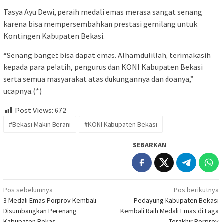
Tasya Ayu Dewi, peraih medali emas merasa sangat senang
karena bisa mempersembahkan prestasi gemilang untuk
Kontingen Kabupaten Bekasi.
“Senang banget bisa dapat emas. Alhamdulillah, terimakasih
kepada para pelatih, pengurus dan KONI Kabupaten Bekasi
serta semua masyarakat atas dukungannya dan doanya,”
ucapnya.(*)
Post Views:
672
#Bekasi Makin Berani
#KONI Kabupaten Bekasi
SEBARKAN
Navigasi
Pos sebelumnya
Pos berikutnya
3 Medali Emas Porprov Kembali
Pedayung Kabupaten Bekasi
pos
Disumbangkan Perenang
Kembali Raih Medali Emas di Laga
Kabupaten Bekasi
Terakhir Porprov