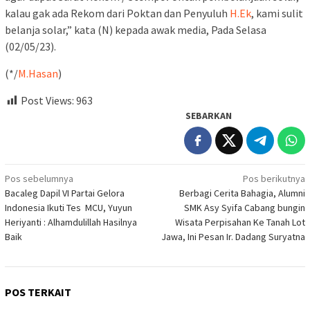
kalau gak ada Rekom dari Poktan dan Penyuluh
H.Ek
, kami sulit
belanja solar,” kata (N) kepada awak media, Pada Selasa
(02/05/23).
(*/
M.Hasan
)
Post Views:
963
SEBARKAN
Navigasi
Pos sebelumnya
Pos berikutnya
Bacaleg Dapil VI Partai Gelora
Berbagi Cerita Bahagia, Alumni
pos
Indonesia Ikuti Tes MCU, Yuyun
SMK Asy Syifa Cabang bungin
Heriyanti : Alhamdulillah Hasilnya
Wisata Perpisahan Ke Tanah Lot
Baik
Jawa, Ini Pesan Ir. Dadang Suryatna
POS TERKAIT