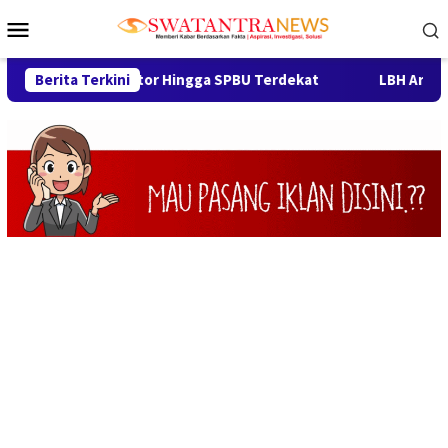
Loncat
Menu
ke
Mobile
konten
erek Motor Hingga SPBU Terdekat
Berita Terkini
LBH Arya Mandalika So