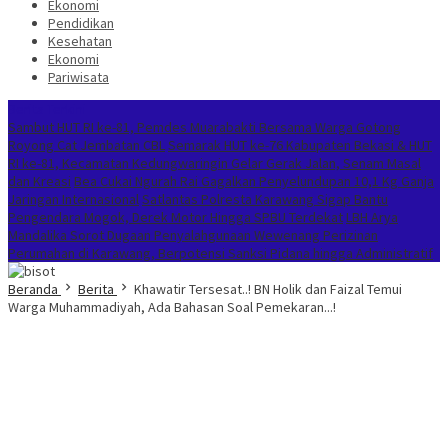
Ekonomi
Pendidikan
Kesehatan
Ekonomi
Pariwisata
Berita Terkini
Sambut HUT RI ke-81, Pemdes Muarabakti Bersama Warga Gotong
Royong Cat Jembatan CBL
Semarak HUT ke-76 Kabupaten Bekasi & HUT
RI ke-81, Kecamatan Kedungwaringin Gelar Gerak Jalan, Senam Masal
dan Kreasi
Bea Cukai Ngurah Rai Gagalkan Penyelundupan 10,1 Kg Ganja
Jaringan Internasional
Satlantas Polresta Karawang Sigap Bantu
Pengendara Mogok, Derek Motor Hingga SPBU Terdekat
LBH Arya
Mandalika Sorot Dugaan Penyalahgunaan Wewenang Perizinan
Perumahan di Karawang, Berpotensi Sanksi Pidana hingga Administratif
Beranda
Berita
Khawatir Tersesat..! BN Holik dan Faizal Temui
Warga Muhammadiyah, Ada Bahasan Soal Pemekaran...!