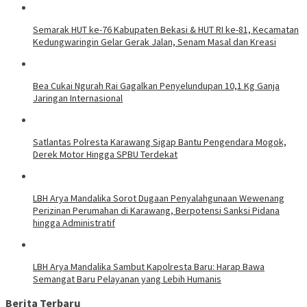
Semarak HUT ke-76 Kabupaten Bekasi & HUT RI ke-81, Kecamatan
Kedungwaringin Gelar Gerak Jalan, Senam Masal dan Kreasi
Bea Cukai Ngurah Rai Gagalkan Penyelundupan 10,1 Kg Ganja
Jaringan Internasional
Satlantas Polresta Karawang Sigap Bantu Pengendara Mogok,
Derek Motor Hingga SPBU Terdekat
LBH Arya Mandalika Sorot Dugaan Penyalahgunaan Wewenang
Perizinan Perumahan di Karawang, Berpotensi Sanksi Pidana
hingga Administratif
LBH Arya Mandalika Sambut Kapolresta Baru: Harap Bawa
Semangat Baru Pelayanan yang Lebih Humanis
Berita Terbaru