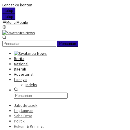
Loncat ke konten
tutup
tutup
Menu Mobile
Pencarian
Berita
Nasional
Daerah
Advertorial
Lainnya
Indeks
Jabodetabek
Lingkungan
Saba Desa
Politik
Hukum & Kriminal