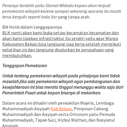
Penanya terakhir yaitu Slamet Widodo kapan akan terjadi
pemekaran wilayah karena sampai sekarang wacana itu masih
terus bergulir seperti bola liar
yang tanpa arah.
BN Holik dalam tanggapannya.
BLK nanti akan kami buka setiap kecamatan kecamatan dan
akan kami siapkan infrastruktur itu sendiri yaitu agar Warga
Kabupaten Bekasi bisa langsung siap kerja setelah mengikuti
pelatihan ini dan langsung disalurkan ke perusahaan yang
membutuhkan.
Tanggapan Pemekaran
Untuk tentang pemekaran wilayah pada prinsipnya kami tidak
masalah jika ada pemekeran wilayah agar pembangunan dan
kesejahteraan ini bisa merata tinggal menunggu waktu saja dari
Pemerintah Pusat untuk kapan bisanya di mekarkan.
Dalam acara ini dihadiri oleh perwakilan Majelis, Lembaga
Muhammadiyah Aisyiyah
Kab.Bekasi
, Pimpinan Cabang
Muhammadiyah dan Aisyiyah serta Ortonom yaitu Pemuda
Muhammadiyah, Tapak Suci, Hizbul Wathan, dan Nasyiatul
Aisyiyah.