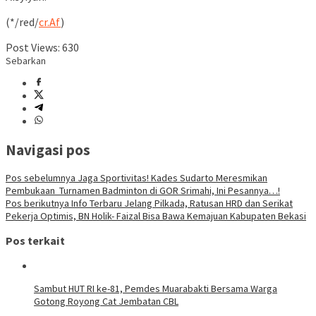
(*/red/
cr.Af
)
Post Views:
630
Sebarkan
Navigasi pos
Pos sebelumnya
Jaga Sportivitas! Kades Sudarto Meresmikan
Pembukaan Turnamen Badminton di GOR Srimahi, Ini Pesannya…!
Pos berikutnya
Info Terbaru Jelang Pilkada, Ratusan HRD dan Serikat
Pekerja Optimis, BN Holik- Faizal Bisa Bawa Kemajuan Kabupaten Bekasi
Pos terkait
Sambut HUT RI ke-81, Pemdes Muarabakti Bersama Warga
Gotong Royong Cat Jembatan CBL