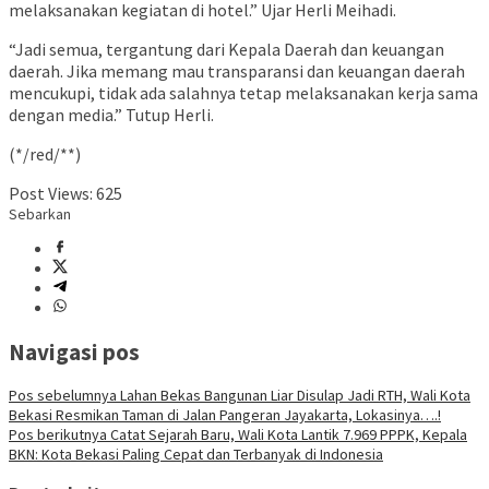
melaksanakan kegiatan di hotel.” Ujar Herli Meihadi.
“Jadi semua, tergantung dari Kepala Daerah dan keuangan
daerah. Jika memang mau transparansi dan keuangan daerah
mencukupi, tidak ada salahnya tetap melaksanakan kerja sama
dengan media.” Tutup Herli.
(*/red/**)
Post Views:
625
Sebarkan
Navigasi pos
Pos sebelumnya
Lahan Bekas Bangunan Liar Disulap Jadi RTH, Wali Kota
Bekasi Resmikan Taman di Jalan Pangeran Jayakarta, Lokasinya….!
Pos berikutnya
Catat Sejarah Baru, Wali Kota Lantik 7.969 PPPK, Kepala
BKN: Kota Bekasi Paling Cepat dan Terbanyak di Indonesia