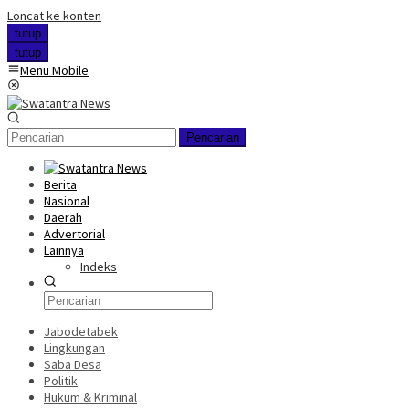
Loncat ke konten
tutup
tutup
Menu Mobile
Pencarian
Berita
Nasional
Daerah
Advertorial
Lainnya
Indeks
Jabodetabek
Lingkungan
Saba Desa
Politik
Hukum & Kriminal