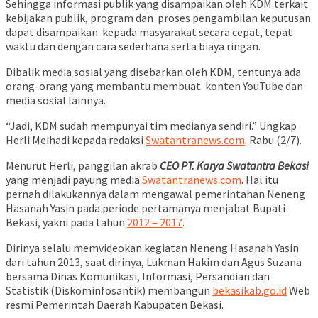
Sehingga informasi publik yang disampaikan oleh KDM terkait
kebijakan publik, program dan proses pengambilan keputusan
dapat disampaikan kepada masyarakat secara cepat, tepat
waktu dan dengan cara sederhana serta biaya ringan.
Dibalik media sosial yang disebarkan oleh KDM, tentunya ada
orang-orang yang membantu membuat konten YouTube dan
media sosial lainnya.
“Jadi, KDM sudah mempunyai tim medianya sendiri.” Ungkap
Herli Meihadi kepada redaksi
Swatantranews.com
. Rabu (2/7).
Menurut Herli, panggilan akrab
CEO PT. Karya Swatantra Bekasi
yang menjadi payung media
Swatantranews.com
. Hal itu
pernah dilakukannya dalam mengawal pemerintahan Neneng
Hasanah Yasin pada periode pertamanya menjabat Bupati
Bekasi, yakni pada tahun
2012 – 2017
.
Dirinya selalu memvideokan kegiatan Neneng Hasanah Yasin
dari tahun 2013, saat dirinya, Lukman Hakim dan Agus Suzana
bersama Dinas Komunikasi, Informasi, Persandian dan
Statistik (Diskominfosantik) membangun
bekasikab.go.id
Web
resmi Pemerintah Daerah Kabupaten Bekasi.