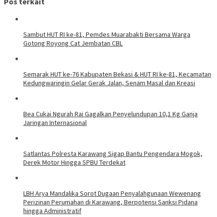
Pos terkait
Sambut HUT RI ke-81, Pemdes Muarabakti Bersama Warga
Gotong Royong Cat Jembatan CBL
Semarak HUT ke-76 Kabupaten Bekasi & HUT RI ke-81, Kecamatan
Kedungwaringin Gelar Gerak Jalan, Senam Masal dan Kreasi
Bea Cukai Ngurah Rai Gagalkan Penyelundupan 10,1 Kg Ganja
Jaringan Internasional
Satlantas Polresta Karawang Sigap Bantu Pengendara Mogok,
Derek Motor Hingga SPBU Terdekat
LBH Arya Mandalika Sorot Dugaan Penyalahgunaan Wewenang
Perizinan Perumahan di Karawang, Berpotensi Sanksi Pidana
hingga Administratif