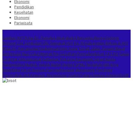
Ekonomi
Pendidikan
Kesehatan
Ekonomi
Pariwisata
Berita Terkini
Sambut HUT RI ke-81, Pemdes Muarabakti Bersama Warga Gotong
Royong Cat Jembatan CBL
Semarak HUT ke-76 Kabupaten Bekasi & HUT
RI ke-81, Kecamatan Kedungwaringin Gelar Gerak Jalan, Senam Masal
dan Kreasi
Bea Cukai Ngurah Rai Gagalkan Penyelundupan 10,1 Kg Ganja
Jaringan Internasional
Satlantas Polresta Karawang Sigap Bantu
Pengendara Mogok, Derek Motor Hingga SPBU Terdekat
LBH Arya
Mandalika Sorot Dugaan Penyalahgunaan Wewenang Perizinan
Perumahan di Karawang, Berpotensi Sanksi Pidana hingga Administratif