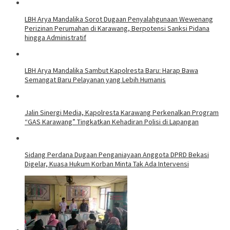
LBH Arya Mandalika Sorot Dugaan Penyalahgunaan Wewenang
Perizinan Perumahan di Karawang, Berpotensi Sanksi Pidana
hingga Administratif
LBH Arya Mandalika Sambut Kapolresta Baru: Harap Bawa
Semangat Baru Pelayanan yang Lebih Humanis
Jalin Sinergi Media, Kapolresta Karawang Perkenalkan Program
“GAS Karawang” Tingkatkan Kehadiran Polisi di Lapangan
Sidang Perdana Dugaan Penganiayaan Anggota DPRD Bekasi
Digelar, Kuasa Hukum Korban Minta Tak Ada Intervensi