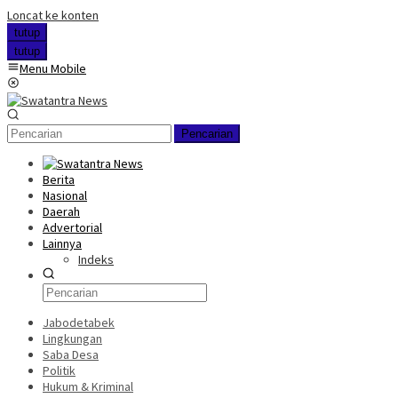
Loncat ke konten
tutup
tutup
Menu Mobile
Pencarian
Berita
Nasional
Daerah
Advertorial
Lainnya
Indeks
Jabodetabek
Lingkungan
Saba Desa
Politik
Hukum & Kriminal