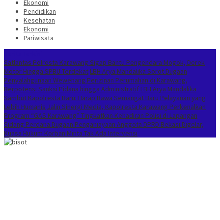
Ekonomi
Pendidikan
Kesehatan
Ekonomi
Pariwisata
Berita Terkini
Satlantas Polresta Karawang Sigap Bantu Pengendara Mogok, Derek
Motor Hingga SPBU Terdekat
LBH Arya Mandalika Sorot Dugaan
Penyalahgunaan Wewenang Perizinan Perumahan di Karawang,
Berpotensi Sanksi Pidana hingga Administratif
LBH Arya Mandalika
Sambut Kapolresta Baru: Harap Bawa Semangat Baru Pelayanan yang
Lebih Humanis
Jalin Sinergi Media, Kapolresta Karawang Perkenalkan
Program “GAS Karawang” Tingkatkan Kehadiran Polisi di Lapangan
Sidang Perdana Dugaan Penganiayaan Anggota DPRD Bekasi Digelar,
Kuasa Hukum Korban Minta Tak Ada Intervensi