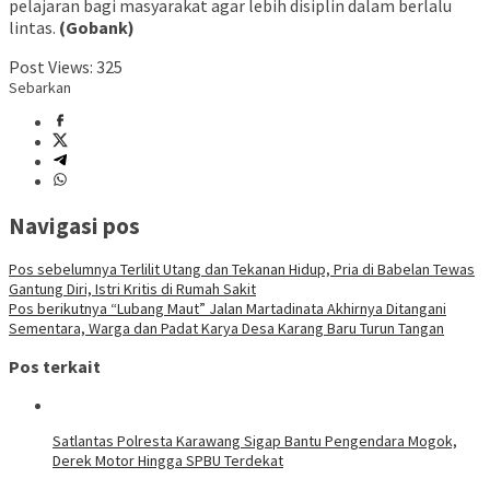
pelajaran bagi masyarakat agar lebih disiplin dalam berlalu
lintas.
(Gobank)
Post Views:
325
Sebarkan
Navigasi pos
Pos sebelumnya
Terlilit Utang dan Tekanan Hidup, Pria di Babelan Tewas
Gantung Diri, Istri Kritis di Rumah Sakit
Pos berikutnya
“Lubang Maut” Jalan Martadinata Akhirnya Ditangani
Sementara, Warga dan Padat Karya Desa Karang Baru Turun Tangan
Pos terkait
Satlantas Polresta Karawang Sigap Bantu Pengendara Mogok,
Derek Motor Hingga SPBU Terdekat