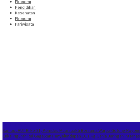
Ekonomi
Pendidikan
Kesehatan
Ekonomi
Pariwisata
Berita Terkini
Sambut HUT RI ke-81, Pemdes Muarabakti Bersama Warga Gotong Royong
Cukai Ngurah Rai Gagalkan Penyelundupan 10,1 Kg Ganja Jaringan Internas