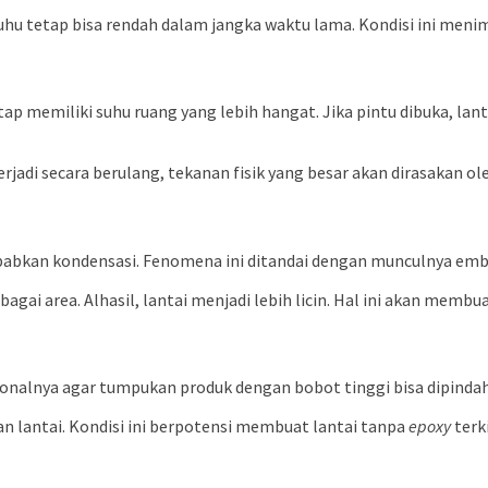
u tetap bisa rendah dalam jangka waktu lama. Kondisi ini menim
tetap memiliki suhu ruang yang lebih hangat. Jika pintu dibuka, l
jadi secara berulang, tekanan fisik yang besar akan dirasakan ole
babkan kondensasi. Fenomena ini ditandai dengan munculnya embu
gai area. Alhasil, lantai menjadi lebih licin. Hal ini akan memb
sionalnya agar tumpukan produk dengan bobot tinggi bisa dipind
n lantai. Kondisi ini berpotensi membuat lantai tanpa
epoxy
terk