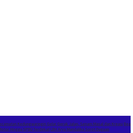
ecamatan Kedungwaringin Gelar Gerak Jalan, Senam Masal dan Kreasi
Bea
Motor Hingga SPBU Terdekat
LBH Arya Mandalika Sorot Dugaan