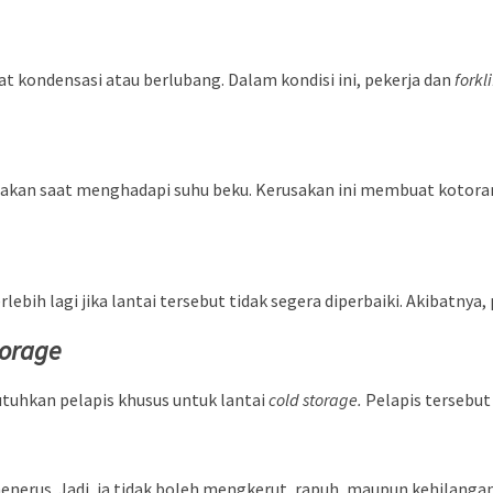
ibat kondensasi atau berlubang. Dalam kondisi ini, pekerja dan
forkli
akan saat menghadapi suhu beku. Kerusakan ini membuat kotoran,
rlebih lagi jika lantai tersebut tidak segera diperbaiki. Akibatny
torage
tuhkan pelapis khusus untuk lantai
cold storage.
Pelapis tersebut 
enerus. Jadi, ia tidak boleh mengkerut, rapuh, maupun kehilanga