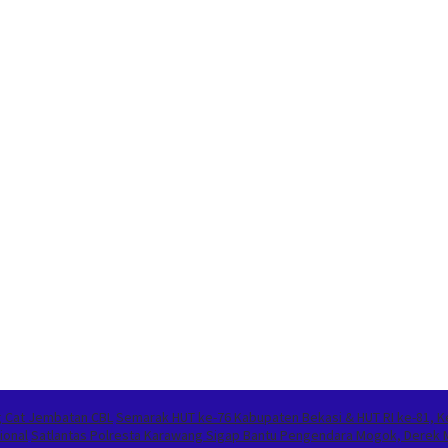
 Cat Jembatan CBL
Semarak HUT ke-76 Kabupaten Bekasi & HUT RI ke-81, K
ional
Satlantas Polresta Karawang Sigap Bantu Pengendara Mogok, Derek 