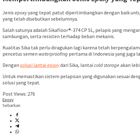
Jenis
epoxy
yang tepat patut dipertimbangkan dengan baik untu
yang telah disebutkan sebelumnya.
Salah satunya adalah Sikafloor®-374 CP SL, pelapis yang mengan
sambungan, serta resisten terhadap beban mekanis.
Kualitas Sika tak perlu diragukan lagi karena telah berpengala
pencetus semen
waterproofing
pertama di Indonesia yang juga lay
Dengan
solusi lantai
epoxy
dari Sika, lantai
cold storage
akan lebi
Untuk memastikan sistem pelapisan yang digunakan sesuai de
solusi yang tepat.
Post Views:
276
Epoxy
Sebarkan