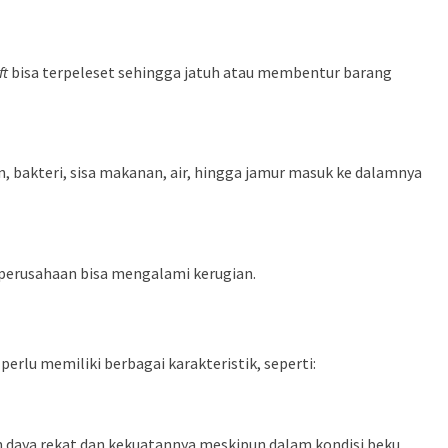
ft
bisa terpeleset sehingga jatuh atau membentur barang
 bakteri, sisa makanan, air, hingga jamur masuk ke dalamnya
a, perusahaan bisa mengalami kerugian.
perlu memiliki berbagai karakteristik, seperti:
n daya rekat dan kekuatannya meskipun dalam kondisi beku.