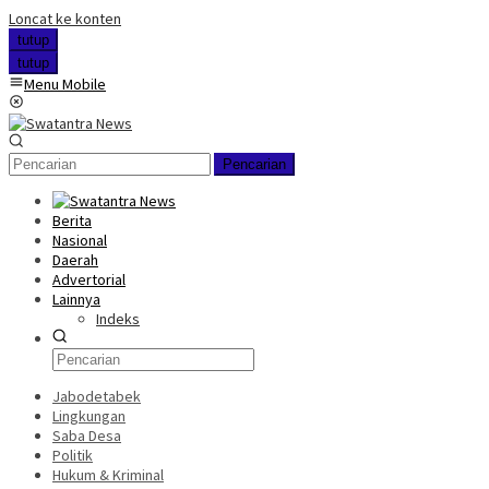
Loncat ke konten
tutup
tutup
Menu Mobile
Pencarian
Berita
Nasional
Daerah
Advertorial
Lainnya
Indeks
Jabodetabek
Lingkungan
Saba Desa
Politik
Hukum & Kriminal