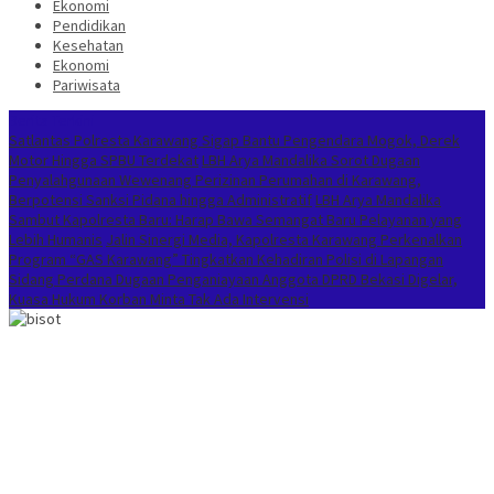
Ekonomi
Pendidikan
Kesehatan
Ekonomi
Pariwisata
Berita Terkini
Satlantas Polresta Karawang Sigap Bantu Pengendara Mogok, Derek
Motor Hingga SPBU Terdekat
LBH Arya Mandalika Sorot Dugaan
Penyalahgunaan Wewenang Perizinan Perumahan di Karawang,
Berpotensi Sanksi Pidana hingga Administratif
LBH Arya Mandalika
Sambut Kapolresta Baru: Harap Bawa Semangat Baru Pelayanan yang
Lebih Humanis
Jalin Sinergi Media, Kapolresta Karawang Perkenalkan
Program “GAS Karawang” Tingkatkan Kehadiran Polisi di Lapangan
Sidang Perdana Dugaan Penganiayaan Anggota DPRD Bekasi Digelar,
Kuasa Hukum Korban Minta Tak Ada Intervensi