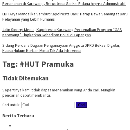
Perumahan di Karawang, Berpotensi Sanksi Pidana hingga Administratif
LBH Arya Mandalika Sambut Kapolresta Baru: Harap Bawa Semangat Baru
Pelayanan yang Lebih Humanis
Jalin Sinergi Media, Kapolresta Karawang Perkenalkan Program “GAS
Karawang” Tingkatkan Kehadiran Polisi di Lapangan
Sidang Perdana Dugaan Penganiayaan Anggota DPRD Bekasi Digelar,
Kuasa Hukum Korban Minta Tak Ada Intervensi
Tag:
#HUT Pramuka
Tidak Ditemukan
Sepertinya kami tidak dapat menemukan yang Anda cari. Mungkin
pencarian dapat membantu.
Cari untuk:
Berita Terbaru