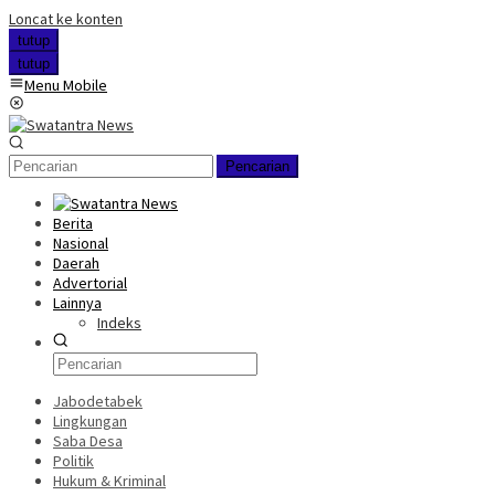
Loncat ke konten
tutup
tutup
Menu Mobile
Pencarian
Berita
Nasional
Daerah
Advertorial
Lainnya
Indeks
Jabodetabek
Lingkungan
Saba Desa
Politik
Hukum & Kriminal